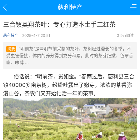
慈利特产
三合镇奥翔茶叶：专心打造本土手工红茶
慈利特产
2025-4-7 20:51
3.9万阅读
“明前茶”是清明节前采制的茶叶，茶树经过漫长的冬季，不
摘要
受虫害侵扰，体内的养分得到充分积累，此时的茶芽细嫩、色翠香
幽、味醇 ...
俗话说：“明前茶，贵如金。”春雨过后，慈利县三合
镇40000多亩茶树，纷纷吐露出了嫩芽，浓浓的茶香弥
漫山谷，茶农们又开始忙活一年的茶事。