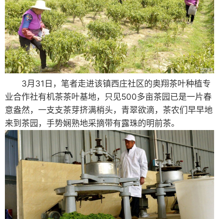
3月31日，笔者走进该镇西庄社区的奥翔茶叶种植专
业合作社有机茶茶叶基地，只见500多亩茶园已是一片春
意盎然，一支支茶芽挤满梢头，青翠欲滴，茶农们早早地
来到茶园，手势娴熟地采摘带有露珠的明前茶。