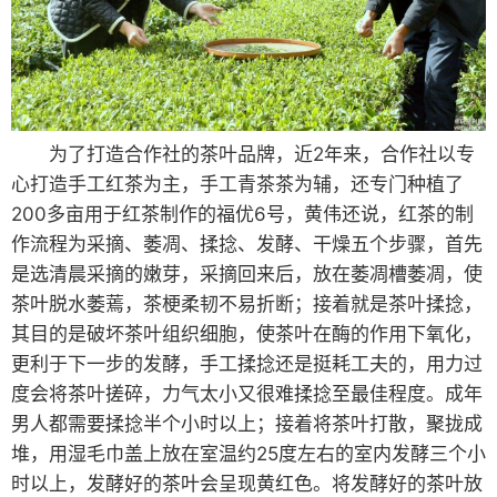
为了打造合作社的茶叶品牌，近2年来，合作社以专
心打造手工红茶为主，手工青茶茶为辅，还专门种植了
200多亩用于红茶制作的福优6号，黄伟还说，红茶的制
作流程为采摘、萎凋、揉捻、发酵、干燥五个步骤，首先
是选清晨采摘的嫩芽，采摘回来后，放在萎凋槽萎凋，使
茶叶脱水萎蔫，茶梗柔韧不易折断；接着就是茶叶揉捻，
其目的是破坏茶叶组织细胞，使茶叶在酶的作用下氧化，
更利于下一步的发酵，手工揉捻还是挺耗工夫的，用力过
度会将茶叶搓碎，力气太小又很难揉捻至最佳程度。成年
男人都需要揉捻半个小时以上；接着将茶叶打散，聚拢成
堆，用湿毛巾盖上放在室温约25度左右的室内发酵三个小
时以上，发酵好的茶叶会呈现黄红色。将发酵好的茶叶放