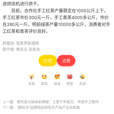
进烘焙机进行烘干。
目前，合作社手工红茶产量稳定在1000公斤上下，
手工红茶市价300元一斤，手工青茶4000多公斤，市价
在280元一斤，明前绿茶产量10000多公斤，消费者对手
工红茶和青茶评价良好。
转载自: 张家界新闻网
原作者: 黄岳云 吴奇龙
打赏
点赞
发呆
搞笑
加油
愤怒
无语
上一篇：
慈利县七姊妹剁辣椒：土家千年秘方，传统手工制作
下一篇：
“朝阳冲”品牌闯出特色农产品产业化新路