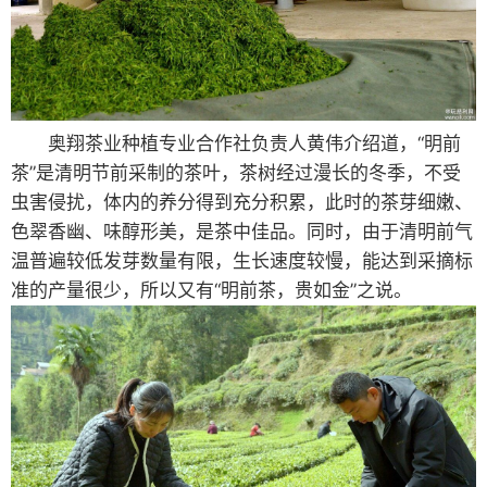
奥翔茶业种植专业合作社负责人黄伟介绍道，“明前
茶”是清明节前采制的茶叶，茶树经过漫长的冬季，不受
虫害侵扰，体内的养分得到充分积累，此时的茶芽细嫩、
色翠香幽、味醇形美，是茶中佳品。同时，由于清明前气
温普遍较低发芽数量有限，生长速度较慢，能达到采摘标
准的产量很少，所以又有“明前茶，贵如金”之说。