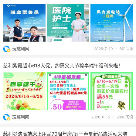
玩慈利网
2026-7-10
/
861阅读
慈利紫霞超市618大促，约惠父亲节粽享端午福利来啦！
玩慈利网
2026-6-15
/
2800阅读
慈利梦洁高端床上用品70周年庆/五一春夏新品惠活动来啦