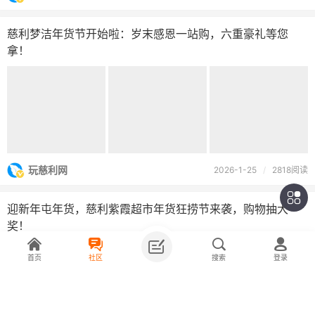
慈利梦洁年货节开始啦：岁末感恩一站购，六重豪礼等您
拿！
玩慈利网
2026-1-25
/
2818阅读
迎新年屯年货，慈利紫霞超市年货狂捞节来袭，购物抽大
奖！
首页
社区
搜索
登录