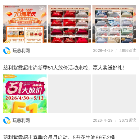
玩慈利网
2026-4-29
/
4996阅读
慈利紫霞超市尚新季51大放价活动来啦，赢大奖送好礼！
玩慈利网
2026-4-29
/
3673阅读
慈利紫霞超市春季会员月启动，5升花生油99元2桶！