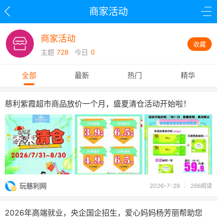
商家活动
商家活动
收藏
主题
728
今日
0
全部
最新
热门
精华
慈利紫霞超市商品放价一个月，盛夏清仓活动开始啦！
玩慈利网
2026-7-29
/
266阅读
2026年高端就业，央企国企招生，爱心妈妈杨芳丽帮助您