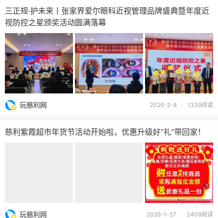
三正规·护未来丨张家界爱尔眼科近视管理品牌盛典暨年度近
视防控之星颁奖活动圆满落幕
玩慈利网
2026-2-8
/
1339阅读
慈利紫霞超市年货节活动开始啦，优惠升级好“礼”带回家！
玩慈利网
2026-1-27
/
2409阅读