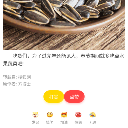
吃货们，为了过完年还能见人，春节期间就多吃点水
果蔬菜吧!
转载自: 搜狐网
原作者: 方博士
打赏
点赞
发呆
搞笑
加油
愤怒
无语