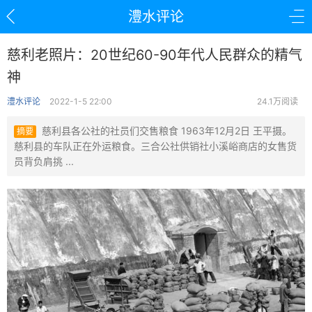
澧水评论
慈利老照片：20世纪60-90年代人民群众的精气
神
澧水评论
2022-1-5 22:00
24.1万阅读
慈利县各公社的社员们交售粮食 1963年12月2日 王平摄。
摘要
慈利县的车队正在外运粮食。三合公社供销社小溪峪商店的女售货
员背负肩挑 ...