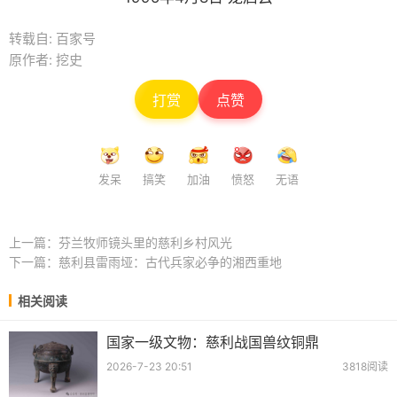
转载自: 百家号
原作者: 挖史
打赏
点赞
发呆
搞笑
加油
愤怒
无语
上一篇：
芬兰牧师镜头里的慈利乡村风光
下一篇：
慈利县雷雨垭：古代兵家必争的湘西重地
相关阅读
国家一级文物：慈利战国兽纹铜鼎
2026-7-23 20:51
3818阅读