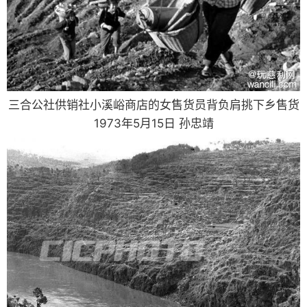
三合公社供销社小溪峪商店的女售货员背负肩挑下乡售货
1973年5月15日 孙忠靖