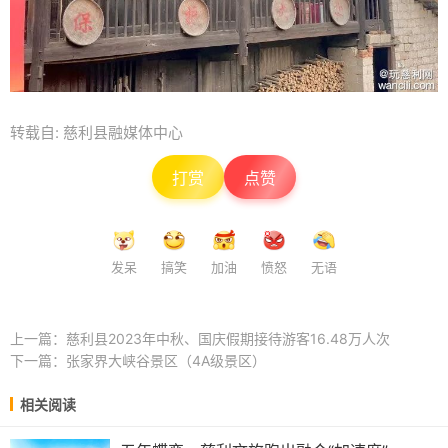
转载自: 慈利县融媒体中心
打赏
点赞
发呆
搞笑
加油
愤怒
无语
上一篇：
慈利县2023年中秋、国庆假期接待游客16.48万人次
下一篇：
张家界大峡谷景区（4A级景区）
相关阅读