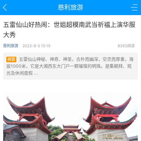
慈利旅游
五雷仙山好热闹：世姐超模南武当祈福上演华服
大秀
慈利旅游
2023-8-5 10:19
8363阅读
五雷仙山神秘、神奇、神圣，古朴而幽深，空灵而厚重，海
摘要
拔1000米，它是大湘西东大门户一颗璀璨的明珠。是集朝拜、观
光及休闲度假 ...