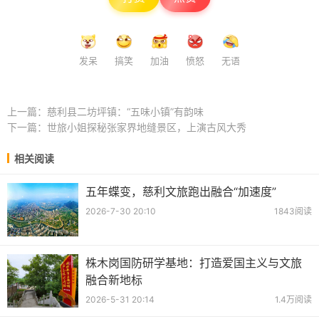
发呆
搞笑
加油
愤怒
无语
上一篇：
慈利县二坊坪镇：“五味小镇”有韵味
下一篇：
世旅小姐探秘张家界地缝景区，上演古风大秀
相关阅读
五年蝶变，慈利文旅跑出融合“加速度”
2026-7-30 20:10
1843阅读
株木岗国防研学基地：打造爱国主义与文旅
融合新地标
2026-5-31 20:14
1.4万阅读