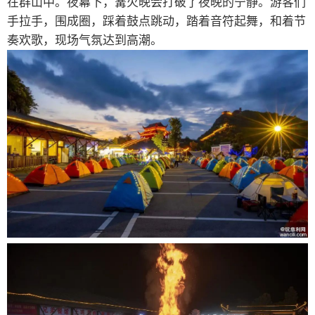
在群山中。夜幕下，篝火晚会打破了夜晚的宁静。游客们
手拉手，围成圈，踩着鼓点跳动，踏着音符起舞，和着节
奏欢歌，现场气氛达到高潮。