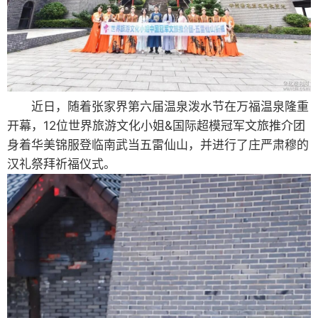
近日，随着张家界第六届温泉泼水节在万福温泉隆重
开幕，12位世界旅游文化小姐&国际超模冠军文旅推介团
身着华美锦服登临南武当五雷仙山，并进行了庄严肃穆的
汉礼祭拜祈福仪式。