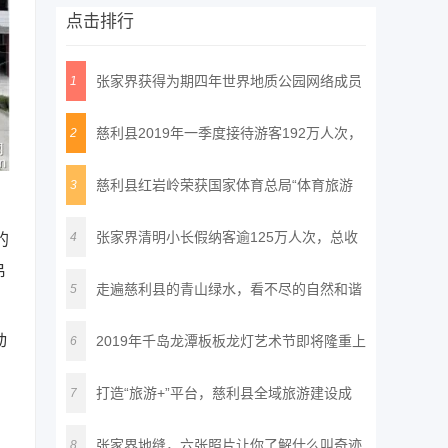
点击排行
张家界获得为期四年世界地质公园网络成员
1
资
慈利县2019年一季度接待游客192万人次，
2
实
慈利县红岩岭荣获国家体育总局“体育旅游
3
精
张家界清明小长假纳客逾125万人次，总收
4
的
吊
入8
走遍慈利县的青山绿水，看不尽的自然和谐
5
之
动
2019年千岛龙潭板板龙灯艺术节即将隆重上
6
演
打造“旅游+”平台，慈利县全域旅游建设成
7
。
张家界地缝，六张照片让你了解什么叫奇迹
8