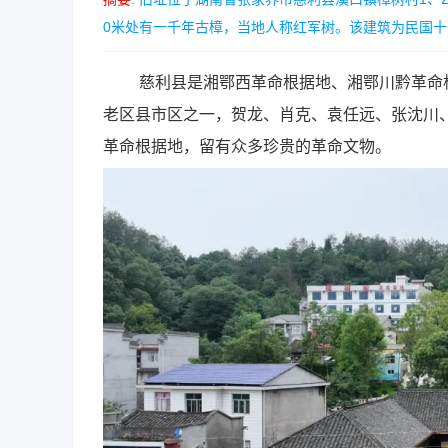
0米处有一千年古樟，当地人称红军树。该建筑为民国十七年
慈利县是湘鄂西革命根据地、湘鄂川黔革命根据地
老区县市区之一，贺龙、肖克、袁任远、张沈川
革命根据地，留有众多珍贵的革命文物。