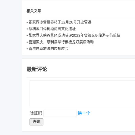
相关文章
•
张家界冰雪世界将于12月26号开业营运
•
慈利溪口樟树塔商周文化遗址
•
张家界大峡谷景区成功获评2023年省级文明旅游示范单位
•
喜迎国庆，慈利县举行板板龙灯展演活动
•
香港自助旅游的应知应会
最新评论
验证码
换一个
评论