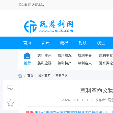
设为首页
收藏本站
首页
资讯
概况
视频
观点
慈利资讯
慈利概况
慈利美景
慈利美食
推荐
慈利旅游
慈利特产
慈利名人
澧水评论
›
首页
›
慈利旅游
›
查看内容
玩
慈利革命文
慈
利
2024-12-19 12:16
|
发布者:
玩
网
摘要
: 旧址位于湖南省张家界市慈利县溪口镇樟树村1