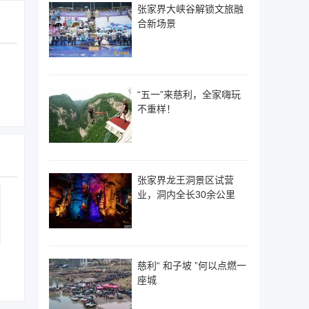
张家界大峡谷解锁文旅融
合新场景
“五一”来慈利，全家嗨玩
不重样！
张家界龙王洞景区试营
业，洞内全长30余公里
慈利“ 和子坡 ”何以点燃一
座城