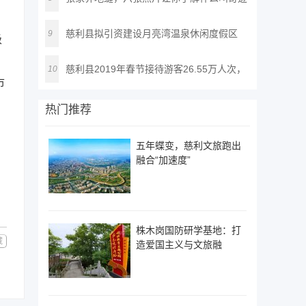
慈利县拟引资建设月亮湾温泉休闲度假区
9
级
慈利县2019年春节接待游客26.55万人次，
10
市
实
热门推荐
五年蝶变，慈利文旅跑出
融合“加速度”
株木岗国防研学基地：打
藏
造爱国主义与文旅融