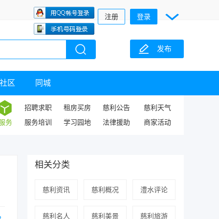
注册
登录
发布
社区
同城
招聘求职
租房买房
慈利公告
慈利天气
服务
服务培训
学习园地
法律援助
商家活动
相关分类
慈利资讯
慈利概况
澧水评论
慈利名人
慈利美景
慈利旅游
2