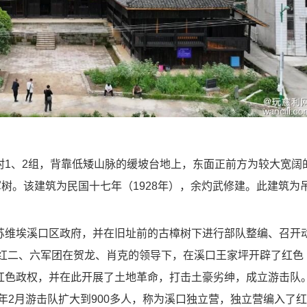
、2组，背靠低矮山脉的缓坡台地上，东面正前方为较大宽阔
军树。该建筑为民国十七年（1928年），余灼武修建。此建筑为
维埃溪口区政府，并在旧址前的古樟树下进行部队整编、召开
）红二、六军团在贺龙、肖克的领导下，在溪口王家坪开辟了红色
红色政权，并在此开展了土地革命，打击土豪劣绅，成立游击队
935年2月游击队扩大到900多人，称为溪口独立营，独立营编入了红