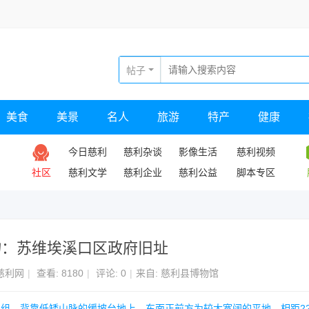
帖子
美食
美景
名人
旅游
特产
健康
今日慈利
慈利杂谈
影像生活
慈利视频
社区
慈利文学
慈利企业
慈利公益
脚本专区
物：苏维埃溪口区政府旧址
慈利网
|
查看:
8180
|
评论: 0
|
来自: 慈利县博物馆
、2组，背靠低矮山脉的缓坡台地上，东面正前方为较大宽阔的平地，相距2