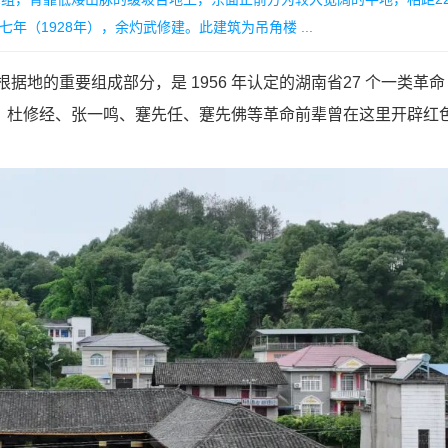
（1928年），余灼武修建。此建筑为吊角楼 ...
的重要组成部分，是 1956 年认定的湖南省27 个一类革命
、杜修经、张一鸣、蹇先任、蹇先佛等革命前辈曾在这里开辟红