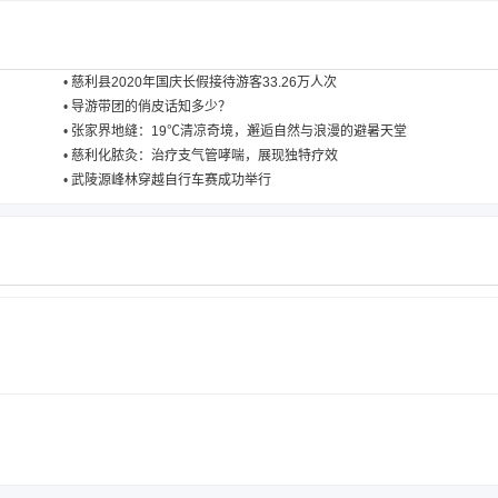
•
慈利县2020年国庆长假接待游客33.26万人次
•
导游带团的俏皮话知多少？
•
张家界地缝：19℃清凉奇境，邂逅自然与浪漫的避暑天堂
•
慈利化脓灸：治疗支气管哮喘，展现独特疗效
•
武陵源峰林穿越自行车赛成功举行