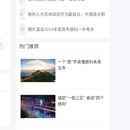
慈利人大任命邱初开为副县长，代理县长职
9
务
图片直击2014年度高考慈利一中考点
10
藏
热门推荐
一个“质”字读懂慈利未来
五年
锚定“一极三区” 奋进“四个
慈利”