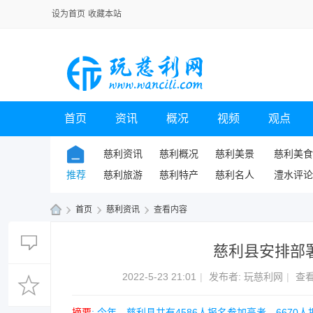
设为首页
收藏本站
首页
资讯
概况
视频
观点
慈利资讯
慈利概况
慈利美景
慈利美食
推荐
慈利旅游
慈利特产
慈利名人
澧水评论
›
首页
›
慈利资讯
›
查看内容
玩
慈利县安排部署
慈
利
2022-5-23 21:01
|
发布者:
玩慈利网
|
查看
网
摘要
: 今年，慈利县共有4586人报名参加高考、66