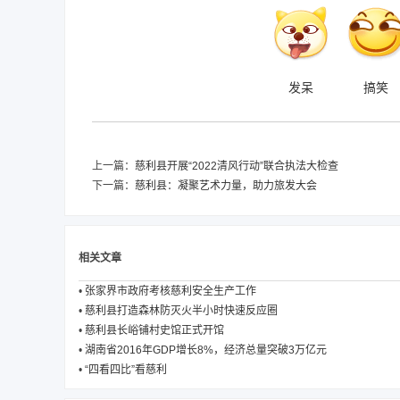
发呆
搞笑
上一篇：
慈利县开展“2022清风行动”联合执法大检查
下一篇：
慈利县：凝聚艺术力量，助力旅发大会
相关文章
•
张家界市政府考核慈利安全生产工作
•
慈利县打造森林防灭火半小时快速反应圈
•
慈利县长峪铺村史馆正式开馆
•
湖南省2016年GDP增长8%，经济总量突破3万亿元
•
“四看四比”看慈利