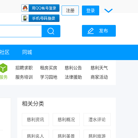
注册
登录
发布
社区
同城
招聘求职
租房买房
慈利公告
慈利天气
服务
服务培训
学习园地
法律援助
商家活动
相关分类
慈利资讯
慈利概况
澧水评论
慈利名人
慈利美景
慈利旅游
，