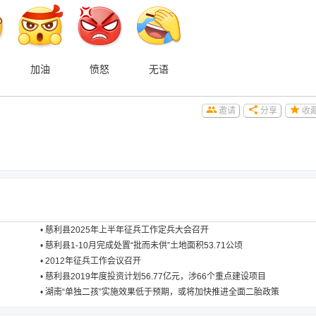
加油
愤怒
无语
邀请
分享
收
•
慈利县2025年上半年征兵工作定兵大会召开
•
慈利县1-10月完成处置“批而未供”土地面积53.71公顷
•
2012年征兵工作会议召开
•
慈利县2019年度投资计划56.77亿元，涉66个重点建设项目
•
湖南“单独二孩”实施效果低于预期，或将加快推进全面二胎政策