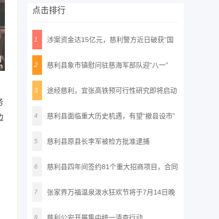
点击排行
涉案资金达15亿元，慈利警方近日破获“国
1
通
慈利县象市镇慰问驻慈海军部队迎“八一”
2
途经慈利，宜张高铁预可行性研究即将启动
3
务
慈利县面临重大历史机遇，有望“撤县设市”
4
边
慈利县原县长李军被检方批准逮捕
5
慈利县四年间签约81个重大招商项目，合同
；
6
投
张家界万福温泉泼水狂欢节将于7月14日晚
7
正
慈利公安开展集中统一清查行动
8