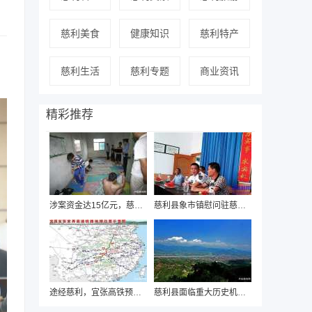
慈利美食
健康知识
慈利特产
慈利生活
慈利专题
商业资讯
精彩推荐
涉案资金达15亿元，慈利警方近日破获“国通
慈利县象市镇慰问驻慈海军部队迎“八一”
途经慈利，宜张高铁预可行性研究即将启动
慈利县面临重大历史机遇，有望“撤县设市”