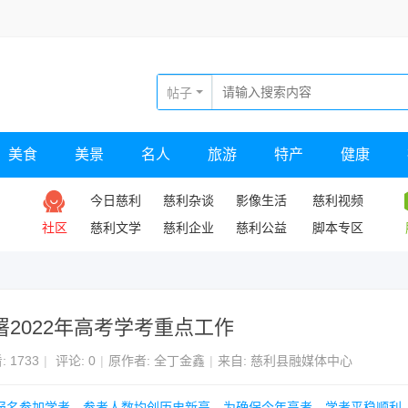
帖子
美食
美景
名人
旅游
特产
健康
今日慈利
慈利杂谈
影像生活
慈利视频
社区
慈利文学
慈利企业
慈利公益
脚本专区
2022年高考学考重点工作
:
1733
|
评论: 0
|
原作者: 全丁金鑫
|
来自: 慈利县融媒体中心
70人报名参加学考，参考人数均创历史新高。为确保今年高考、学考平稳顺利