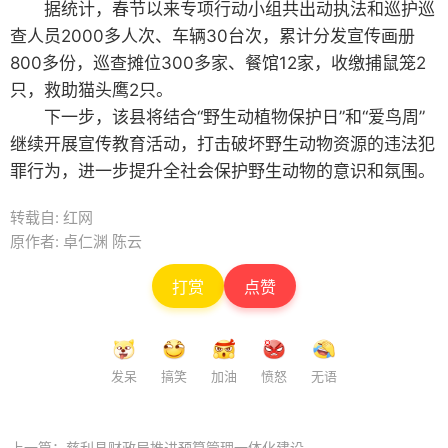
据统计，春节以来专项行动小组共出动执法和巡护巡
查人员2000多人次、车辆30台次，累计分发宣传画册
800多份，巡查摊位300多家、餐馆12家，收缴捕鼠笼2
只，救助猫头鹰2只。
下一步，该县将结合“野生动植物保护日”和“爱鸟周”
继续开展宣传教育活动，打击破坏野生动物资源的违法犯
罪行为，进一步提升全社会保护野生动物的意识和氛围。
转载自: 红网
原作者: 卓仁渊 陈云
打赏
点赞
发呆
搞笑
加油
愤怒
无语
上一篇：
慈利县财政局推进预算管理一体化建设