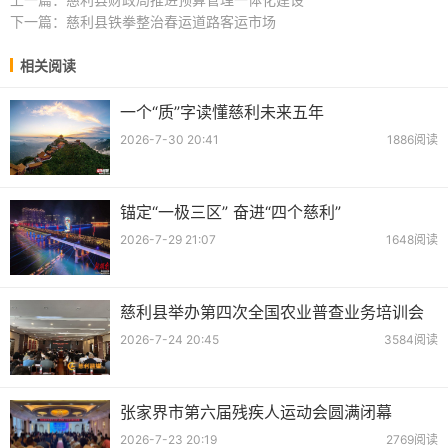
下一篇：
慈利县铁拳整治春运道路客运市场
相关阅读
一个“质”字读懂慈利未来五年
2026-7-30 20:41
1886阅读
锚定“一极三区” 奋进“四个慈利”
2026-7-29 21:07
1648阅读
慈利县举办第四次全国农业普查业务培训会
2026-7-24 20:45
3584阅读
张家界市第六届残疾人运动会圆满闭幕
2026-7-23 20:19
2769阅读