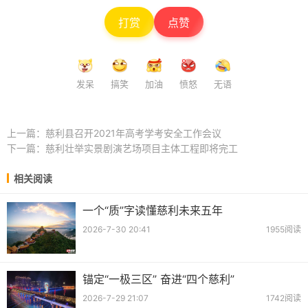
打赏
点赞
发呆
搞笑
加油
愤怒
无语
上一篇：
慈利县召开2021年高考学考安全工作会议
下一篇：
慈利壮举实景剧演艺场项目主体工程即将完工
相关阅读
一个“质”字读懂慈利未来五年
2026-7-30 20:41
1955阅读
锚定“一极三区” 奋进“四个慈利”
2026-7-29 21:07
1742阅读