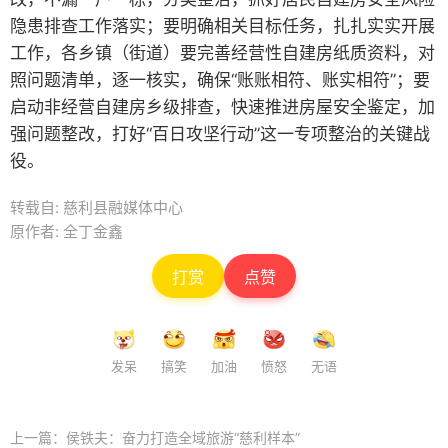
隐患排查工作落实；要明确相关目标任务，扎扎实实开展
工作，各乡镇（街道）要完善经营性自建房纸质资料，对
照问题清单，逐一核实，确保“账账相符、账实相符”；要
启动非经营自建房乡级排查，快速推进房屋安全鉴定，加
强问题整改，打好“百日攻坚行动”这一专项整治的关键战
役。
转载自: 慈利县融媒体中心
原作者: 全丁金鑫
打赏
点赞
发呆
搞笑
加油
愤怒
无语
上一篇：
侯铁夫：奋力打造全域旅游“慈利样本”