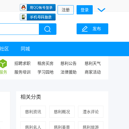
注册
登录
发布
社区
同城
招聘求职
租房买房
慈利公告
慈利天气
服务
服务培训
学习园地
法律援助
商家活动
相关分类
慈利资讯
慈利概况
澧水评论
慈利名人
慈利美景
慈利旅游
等