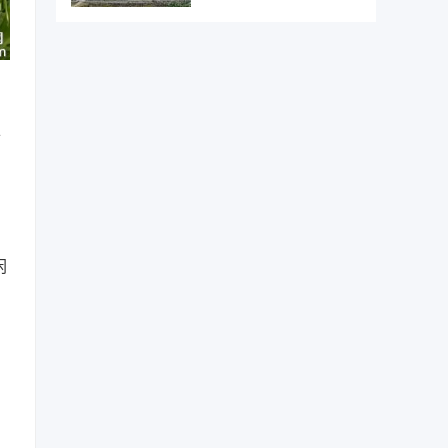
。
强
闲