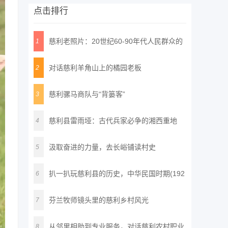
点击排行
慈利老照片：20世纪60-90年代人民群众的
1
精
对话慈利羊角山上的橘园老板
2
慈利骡马商队与“背篓客”
3
慈利县雷雨垭：古代兵家必争的湘西重地
4
汲取奋进的力量，去长峪铺读村史
5
扒一扒玩慈利县的历史，中华民国时期(192
6
7-
芬兰牧师镜头里的慈利乡村风光
7
从邻里相助到专业服务，对话慈利农村职业
8