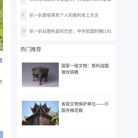
抬
扒一扒那些笑死个人的慈利本土方言
9
扒一扒玩慈利县的历史，中华民国时期(191
10
2-
热门推荐
都
国家一级文物：慈利战国
兽纹铜鼎
市
省级文物保护单位——兴
国寺梅花殿