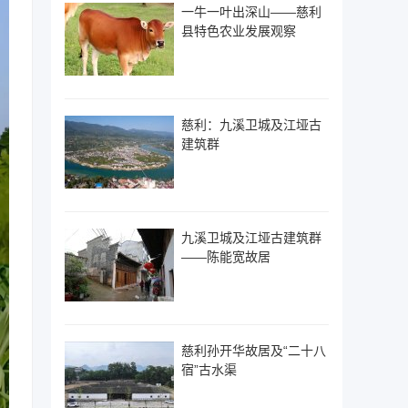
一牛一叶出深山——慈利
县特色农业发展观察
慈利：九溪卫城及江垭古
建筑群
九溪卫城及江垭古建筑群
——陈能宽故居
慈利孙开华故居及“二十八
宿”古水渠