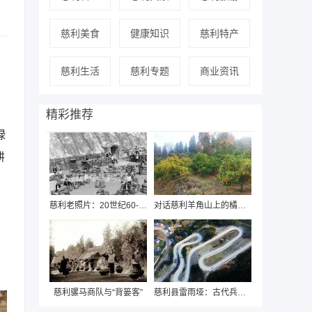
慈利美食
健康知识
慈利特产
慈利生活
慈利专题
商业资讯
精彩推荐
绿
耕
慈利老照片：20世纪60-90年代人民群众的精
对话慈利羊角山上的橘园老板
慈利骡马商队与“背篓客”
慈利县雷雨垭：古代兵家必争的湘西重地