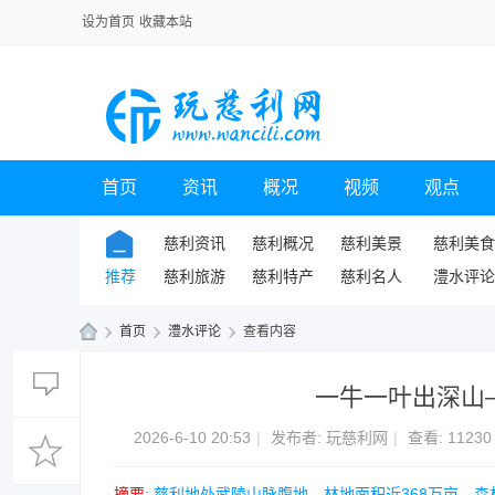
设为首页
收藏本站
首页
资讯
概况
视频
观点
慈利资讯
慈利概况
慈利美景
慈利美食
推荐
慈利旅游
慈利特产
慈利名人
澧水评论
›
首页
›
澧水评论
›
查看内容
玩
一牛一叶出深山
慈
利
2026-6-10 20:53
|
发布者:
玩慈利网
|
查看:
11230
网
摘要
: 慈利地处武陵山脉腹地，林地面积近368万亩，