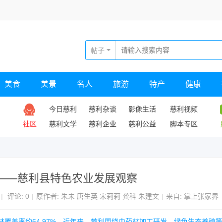
帖子
美食
美景
名人
旅游
特产
健康
今日慈利
慈利杂谈
影像生活
慈利视频
社区
慈利文学
慈利企业
慈利公益
脚本专区
——慈利县特色农业发展观察
|
评论: 0
|
原作者: 朱未 唐生英 宋莉莉 龚科 朱建文
|
来自: 掌上张家界
森林覆盖率约64.97%。近年来，慈利围绕中药材加工研发、绿色生态养殖