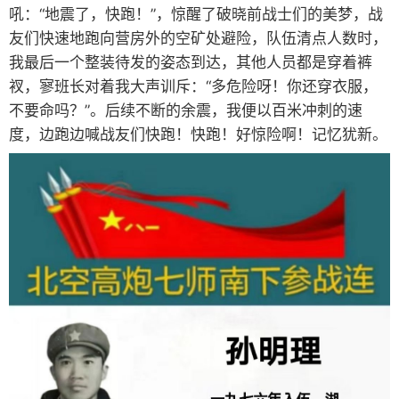
吼：“地震了，快跑！”，惊醒了破晓前战士们的美梦，战
友们快速地跑向营房外的空矿处避险，队伍清点人数时，
我最后一个整装待发的姿态到达，其他人员都是穿着裤
衩，寥班长对着我大声训斥：“多危险呀！你还穿衣服，
不要命吗？”。后续不断的余震，我便以百米冲刺的速
度，边跑边喊战友们快跑！快跑！好惊险啊！记忆犹新。