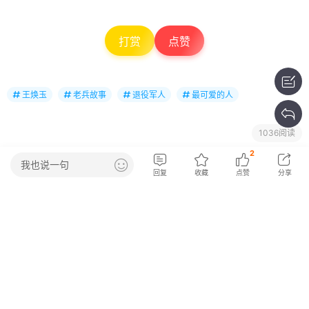
打赏
点赞
王焕玉
老兵故事
退役军人
最可爱的人
1036阅读
2
我也说一句
相关阅读
回复
收藏
点赞
分享
王焕玉：弹指六十年，忆江垭镇知识青年上
山下乡运动
2026-7-19 20:44
303阅读
王焕玉散文：尹家园林
2026-6-28 20:56
634阅读