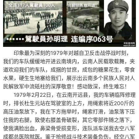
印象最为深刻的1979年对越自卫反击战停战时刻，
我们的车队缓缓地开进云南境内，云南人民载歌载舞，夹
道欢迎我们的车队，成捆的甘庶，成包的糖果花生，零食
水果，硬生生地塞给我们，展示出云南多个民族人民对人
民解放军中流砥柱的深厚敬意！感动致深，终生难忘！
1979年2月22日，在云南开远县，我的车辆临阵修理
时，排长杜生元站在驾驶室的上方，用绳索将近200斤的
高压油泵放下，我在下方拖举时，绳索打滑，油泵落下压
住我的右腿，致使右膝盖骨破裂，其它零部件随之落下，
使我满脸出血，鼻梁骨受损变形，连队派车送我去空八军
成都总医院就医。鉴于抢修战斗技术装备负伤，经空八军