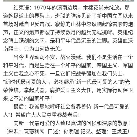
结束语：1979年的滇南边境，木棉花尚未绽放。那
道蜿蜓道上的界碑上，斑驳的弹痕见证了新中国立国以来
首场对趆自卫反击战。寂静的山林中忽然响起惊雷般的炮
声，正义的炮声撕裂了持续数月的越兵无端挑衅。英雄纪
念碑上镌刻的文字，是和平年代最沉重的注脚。英雄血沃
南疆土，只为山河终无恙。
当今世界动荡不安，战火漫延。我们不是生活在一个
和平时代，而是生活在一个和平的国家。帝国主义、军国
主义亡我之心不死，一旦它们把战争强加在我们头上，
“新时代最可爱的人”，必将继承“新一代最可爱的人”的光
荣传统，拿起武器，肩护爱国主义大任，用实际行动保卫
来之不易的国家和平！
最后：我诚恳地呼吁社会各界善待“新一代最可爱的
人”！希望广大人民尊重参战老兵！
向新一代最可爱的人致以真诚的问候和深厚的敬意！
（来源：玩慈利网 口述：孙明理 记录、整理：王焕玉）