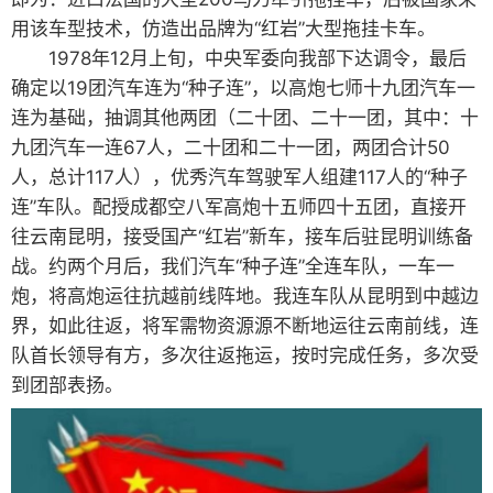
用该车型技术，仿造出品牌为“红岩”大型拖挂卡车。
1978年12月上旬，中央军委向我部下达调令，最后
确定以19团汽车连为“种子连”，以高炮七师十九团汽车一
连为基础，抽调其他两团（二十团、二十一团，其中：十
九团汽车一连67人，二十团和二十一团，两团合计50
人，总计117人），优秀汽车驾驶军人组建117人的“种子
连”车队。配授成都空八军高炮十五师四十五团，直接开
往云南昆明，接受国产“红岩”新车，接车后驻昆明训练备
战。约两个月后，我们汽车“种子连”全连车队，一车一
炮，将高炮运往抗越前线阵地。我连车队从昆明到中越边
界，如此往返，将军需物资源源不断地运往云南前线，连
队首长领导有方，多次往返拖运，按时完成任务，多次受
到团部表扬。