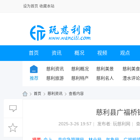
设为首页
收藏本站
首页
资讯
概况
视频
观点
慈利资讯
慈利概况
慈利美景
慈利美食
推荐
慈利旅游
慈利特产
慈利名人
澧水评论
›
首页
›
慈利资讯
›
查看内容
玩
慈利县广福桥
慈
利
2025-3-26 19:57
|
发布者:
玩慈利网
|
查
网
摘要
: 会上， 县应急管理局、林业局、气象局、广福