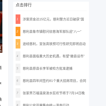
点击排行
涉案资金达15亿元，慈利警方近日破获“国
1
通
慈利县象市镇慰问驻慈海军部队迎“八一”
2
途经慈利，宜张高铁预可行性研究即将启动
3
慈利县面临重大历史机遇，有望“撤县设市”
4
题
慈利县原县长李军被检方批准逮捕
5
慈利县四年间签约81个重大招商项目，合同
6
严
投
张家界万福温泉泼水狂欢节将于7月14日晚
7
确
正
慈利公安开展集中统一清查行动
8