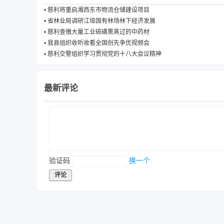
•
慈利将重启湘西东市物流仓储建设项目
•
省林业局调研江垭国有林场林下经济发展
•
慈利查缴大量工业硫磺熏蒸过的中药材
•
我县组织收听收看全国创先争优视频会
•
慈利交警组织学习贯彻党的十八大会议精神
最新评论
验证码
换一个
评论