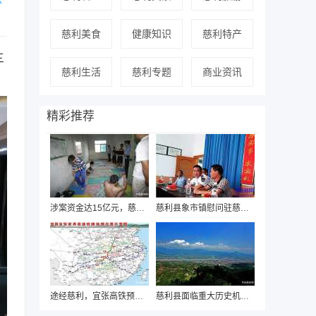
慈利美食
健康知识
慈利特产
三
慈利生活
慈利专题
商业资讯
精彩推荐
涉案资金达15亿元，慈利警方近日破获“国通
慈利县象市镇慰问驻慈海军部队迎“八一”
途经慈利，宜张高铁预可行性研究即将启动
慈利县面临重大历史机遇，有望“撤县设市”