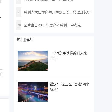
处
慈利人大任命邱初开为副县长，代理县长职
9
人
务
图片直击2014年度高考慈利一中考点
10
热门推荐
一个“质”字读懂慈利未来
五年
藏
锚定“一极三区” 奋进“四个
慈利”