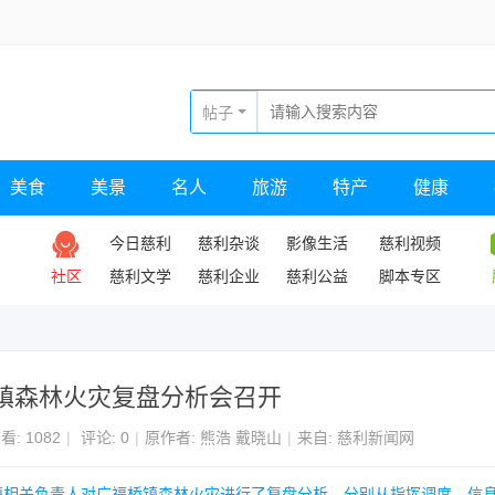
帖子
美食
美景
名人
旅游
特产
健康
今日慈利
慈利杂谈
影像生活
慈利视频
社区
慈利文学
慈利企业
慈利公益
脚本专区
镇森林火灾复盘分析会召开
看:
1082
|
评论: 0
|
原作者: 熊浩 戴晓山
|
来自: 慈利新闻网
桥镇相关负责人对广福桥镇森林火灾进行了复盘分析，分别从指挥调度、信