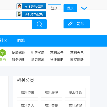
注册
登录
发布
社区
同城
招聘求职
租房买房
慈利公告
慈利天气
服务
服务培训
学习园地
法律援助
商家活动
相关分类
慈利资讯
慈利概况
澧水评论
慈利名人
慈利美景
慈利旅游
息