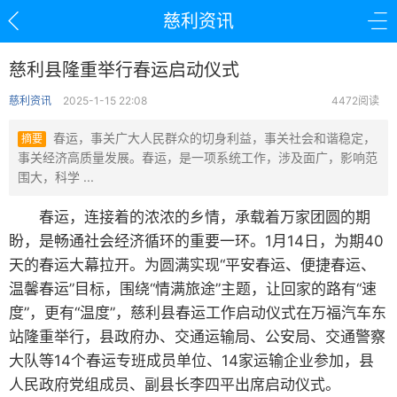
慈利资讯
慈利县隆重举行春运启动仪式
慈利资讯
2025-1-15 22:08
4472阅读
春运，事关广大人民群众的切身利益，事关社会和谐稳定，
摘要
事关经济高质量发展。春运，是一项系统工作，涉及面广，影响范
围大，科学 ...
春运，连接着的浓浓的乡情，承载着万家团圆的期
盼，是畅通社会经济循环的重要一环。1月14日，为期40
天的春运大幕拉开。为圆满实现“平安春运、便捷春运、
温馨春运”目标，围绕“情满旅途”主题，让回家的路有“速
度”，更有“温度”，慈利县春运工作启动仪式在万福汽车东
站隆重举行，县政府办、交通运输局、公安局、交通警察
大队等14个春运专班成员单位、14家运输企业参加，县
人民政府党组成员、副县长李四平出席启动仪式。