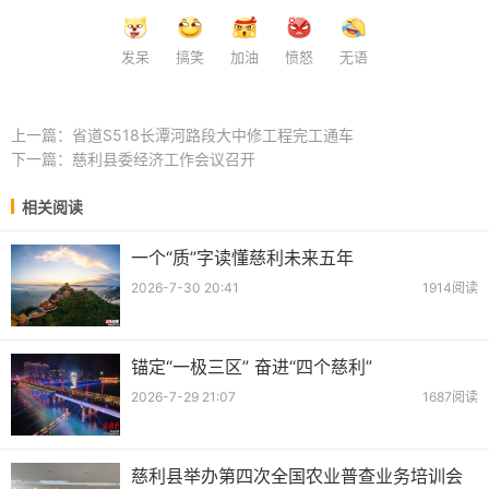
发呆
搞笑
加油
愤怒
无语
上一篇：
省道S518长潭河路段大中修工程完工通车
下一篇：
慈利县委经济工作会议召开
相关阅读
一个“质”字读懂慈利未来五年
2026-7-30 20:41
1914阅读
锚定“一极三区” 奋进“四个慈利”
2026-7-29 21:07
1687阅读
慈利县举办第四次全国农业普查业务培训会