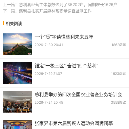
上一篇：
慈利县经营主体总数达到了35202户，同期增长1626户
下一篇：
慈利县扎实开展森林蓄积量调查监测工作
相关阅读
一个“质”字读懂慈利未来五年
2026-7-30 20:41
1862阅读
锚定“一极三区” 奋进“四个慈利”
2026-7-29 21:07
1623阅读
慈利县举办第四次全国农业普查业务培训会
2026-7-24 20:45
3558阅读
张家界市第六届残疾人运动会圆满闭幕