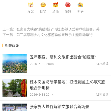
发呆
搞笑
加油
愤怒
无语
上一篇：
张家界大峡谷“绝壁能行”飞拉达·铁道式攀登挑战赛开幕
下一篇：
第二届慈利乡村文化旅游季成果展示主题活动举行
相关阅读
五年蝶变，慈利文旅跑出融合“加速度”
2026-7-30 20:10
2478阅读
株木岗国防研学基地：打造爱国主义与文旅
融合新地标
2026-5-31 20:14
1.5万阅读
张家界大峡谷解锁文旅融合新场景