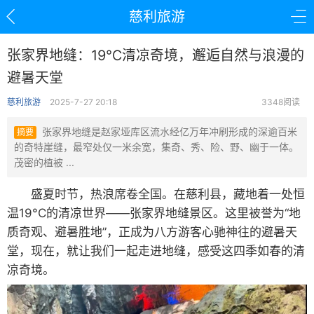
慈利旅游
张家界地缝：19℃清凉奇境，邂逅自然与浪漫的
避暑天堂
慈利旅游
2025-7-27 20:18
3348阅读
张家界地缝是赵家垭库区流水经亿万年冲刷形成的深逾百米
摘要
的奇特崖缝，最窄处仅一米余宽，集奇、秀、险、野、幽于一体。
茂密的植被 ...
盛夏时节，热浪席卷全国。在慈利县，藏地着一处恒
温19°C的清凉世界——张家界地缝景区。这里被誉为“地
质奇观、避暑胜地”，正成为八方游客心驰神往的避暑天
堂，现在，就让我们一起走进地缝，感受这四季如春的清
凉奇境。