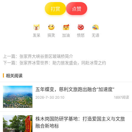
打赏
点赞
发呆
搞笑
加油
愤怒
无语
上一篇：
张家界大峡谷景区玻璃桥简介
下一篇：
张家界冰雪世界：助力旅发盛会，同赴冰雪之约
相关阅读
五年蝶变，慈利文旅跑出融合“加速度”
2026-7-30 20:10
1897阅读
株木岗国防研学基地：打造爱国主义与文旅
融合新地标