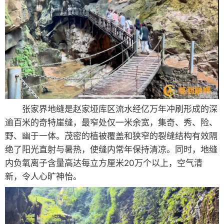
张家界地缝是赵家垭库区流水经亿万年冲刷形成的深
逾百米的奇特崖缝，最窄处仅一米余宽，集奇、秀、险、
野、幽于一体。茂密的植被覆盖和狭窄的裂缝结构有效隔
绝了阳光直射与暑热，使缝内常年保持清凉。同时，地缝
内负氧离子含量高达每立方厘米20万个以上，空气清
新，令人心旷神怡。