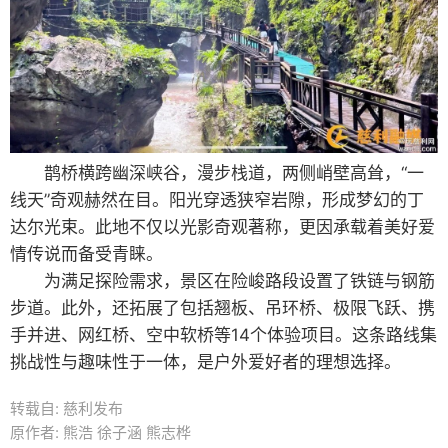
鹊桥横跨幽深峡谷，漫步栈道，两侧峭壁高耸，“一
线天”奇观赫然在目。阳光穿透狭窄岩隙，形成梦幻的丁
达尔光束。此地不仅以光影奇观著称，更因承载着美好爱
情传说而备受青睐。
为满足探险需求，景区在险峻路段设置了铁链与钢筋
步道。此外，还拓展了包括翘板、吊环桥、极限飞跃、携
手并进、网红桥、空中软桥等14个体验项目。这条路线集
挑战性与趣味性于一体，是户外爱好者的理想选择。
转载自: 慈利发布
原作者: 熊浩 徐子涵 熊志桦