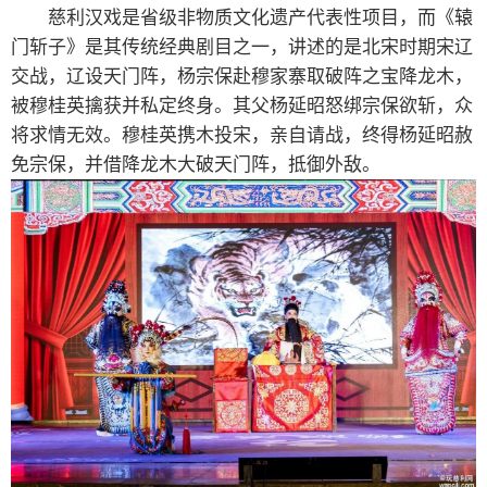
慈利汉戏是省级非物质文化遗产代表性项目，而《辕
门斩子》是其传统经典剧目之一，讲述的是北宋时期宋辽
交战，辽设天门阵，杨宗保赴穆家寨取破阵之宝降龙木，
被穆桂英擒获并私定终身。其父杨延昭怒绑宗保欲斩，众
将求情无效。穆桂英携木投宋，亲自请战，终得杨延昭赦
免宗保，并借降龙木大破天门阵，抵御外敌。