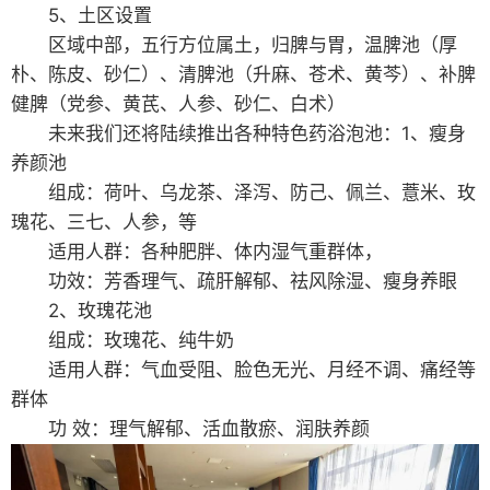
5、土区设置
区域中部，五行方位属土，归脾与胃，温脾池（厚
朴、陈皮、砂仁）、清脾池（升麻、苍术、黄芩）、补脾
健脾（党参、黄芪、人参、砂仁、白术）
未来我们还将陆续推出各种特色药浴泡池：1、瘦身
养颜池
组成：荷叶、乌龙茶、泽泻、防己、佩兰、薏米、玫
瑰花、三七、人参，等
适用人群：各种肥胖、体内湿气重群体，
功效：芳香理气、疏肝解郁、祛风除湿、瘦身养眼
2、玫瑰花池
组成：玫瑰花、纯牛奶
适用人群：气血受阻、脸色无光、月经不调、痛经等
群体
功 效：理气解郁、活血散瘀、润肤养颜