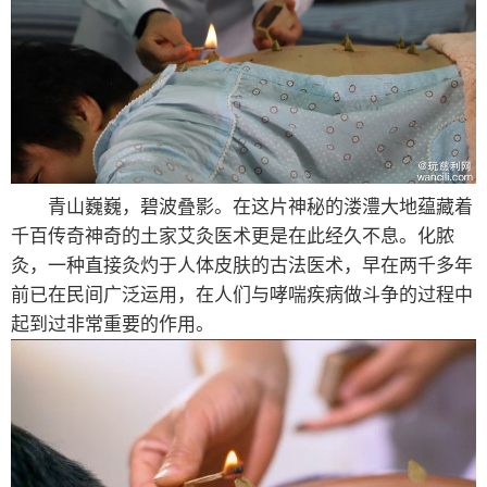
青山巍巍，碧波叠影。在这片神秘的溇澧大地蕴藏着
千百传奇神奇的土家艾灸医术更是在此经久不息。化脓
灸，一种直接灸灼于人体皮肤的古法医术，早在两千多年
前已在民间广泛运用，在人们与哮喘疾病做斗争的过程中
起到过非常重要的作用。