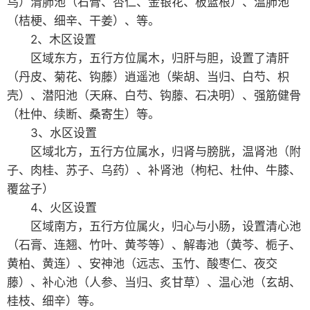
乌）清肺池（石膏、杏仁、金银花、板蓝根）、温肺池
（桔梗、细辛、干姜）、等。
2、木区设置
区域东方，五行方位属木，归肝与胆，设置了清肝
（丹皮、菊花、钩藤）逍遥池（柴胡、当归、白芍、枳
壳）、潜阳池（天麻、白芍、钩藤、石决明）、强筋健骨
（杜仲、续断、桑寄生）等。
3、水区设置
区域北方，五行方位属水，归肾与膀胱，温肾池（附
子、肉桂、苏子、乌药）、补肾池（枸杞、杜仲、牛膝、
覆盆子）
4、火区设置
区域南方，五行方位属火，归心与小肠，设置清心池
（石膏、连翘、竹叶、黄芩等）、解毒池（黄芩、栀子、
黄柏、黄连）、安神池（远志、玉竹、酸枣仁、夜交
藤）、补心池（人参、当归、炙甘草）、温心池（玄胡、
桂枝、细辛）等。