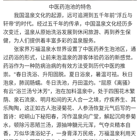
中医药泡池的特色
我国温泉文化的起源，远可追溯到五千年前“浮丘与
轩帝”的时代。经过五千年的传承，中国温泉文化经历多
次变迁，温泉从原始洗浴发展到休闲旅游、再到养生保
健，为人们提供着丰富多彩的温泉服务。
张家界万福温泉水世界设置了中医药养生泡池区，通
过药浴的形式，让前来泡温泉的游客体验药浴的新感觉。
药浴作为一种防病治病的有效方法受到历代中医的推
崇。"春日洗浴、升阳固脱。夏日浴泉，暑温可祛。秋日
泡泉，肺润肠蠕。冬日洗池，丹田温灼。"屈原《离骚》
有云"浴兰汤兮沐芳"，泡在加料温泉中，处于四围花木繁
荫、泉石流泉、明月松间的天人合一之境，疗疾养生、其
乐陶陶，这正如古人泡浸菊花、人参汤恢复元气后写的一
首诗：崆峒山下秘阳春，泻作温泉向广堂，解起沉疴参菊
水，顿除污恶陋兰汤，源抽坤髓元元浑，气夺炎精本自
香，万似华清浴妃子，一身膏泽万民疮，万福温泉利用天