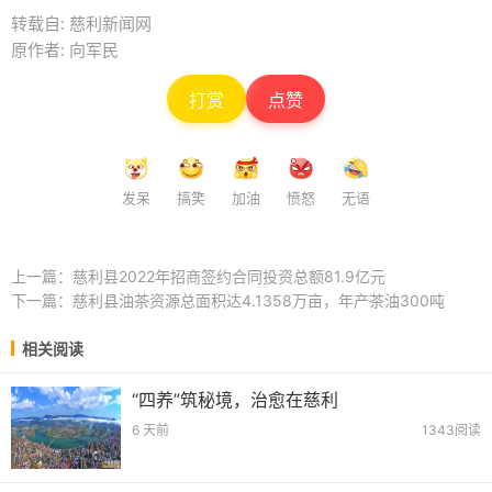
转载自: 慈利新闻网
原作者: 向军民
打赏
点赞
发呆
搞笑
加油
愤怒
无语
上一篇：
慈利县2022年招商签约合同投资总额81.9亿元
下一篇：
慈利县油茶资源总面积达4.1358万亩，年产茶油300吨
相关阅读
“四养”筑秘境，治愈在慈利
6 天前
1343阅读