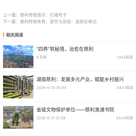
上一篇：
慈利传统音乐：打硪号子
下一篇：
慈利传统体育、游艺与杂技：金刚长寿功
相关阅读
“四养”筑秘境，治愈在慈利
6 天前
1442阅读
湖南慈利：发展多元产业，赋能乡村振兴
2026-6-25 20:44
4431阅读
省级文物保护单位——慈利渔浦书院
2026-6-21 21:38
5443阅读