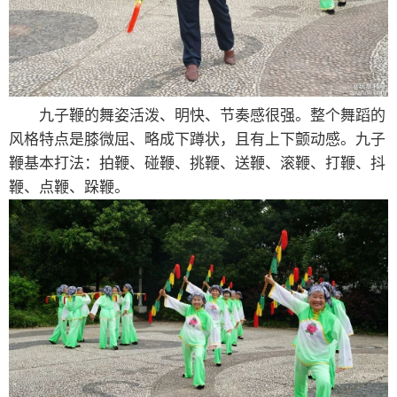
九子鞭的舞姿活泼、明快、节奏感很强。整个舞蹈的
风格特点是膝微屈、略成下蹲状，且有上下颤动感。九子
鞭基本打法：拍鞭、碰鞭、挑鞭、送鞭、滚鞭、打鞭、抖
鞭、点鞭、跺鞭。