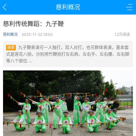
慈利概况
慈利传统舞蹈：九子鞭
慈利概况
2023-11-22 19:53
1.2万阅读
九子鞭表演可一人独打，双人对打，也可群体表演，基本套
摘要
式是莲花八拍，分别用竹鞭拍打左右肩、左右手、左右腰、左右脚
等八个部位 ...