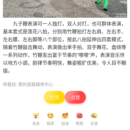
九子鞭表演可一人独打，双人对打，也可群体表演，
基本套式是莲花八拍，分别用竹鞭拍打左右肩、左右手、
左右腰、左右脚等八个部位，按此八拍延伸出四套模式，
随着竹鞭敲击舞动，表演做出单手拍、双手舞花、盘绕等
一系列动作，竹鞭发出富于节奏的“嚓嚓”声，表演音乐伴
以地方小调，韵律节奏明快，舞姿粗犷优美，令人目不睱
接。
转载自: 慈利县融媒体中心
打赏
点赞
发呆
搞笑
加油
愤怒
无语