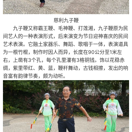
慈利九子鞭
九子鞭又称霸王鞭、毛神鞭、打莲湘，九子鞭原为民
间艺人的一种表演形式，后来演变为节日迎神喜庆的民间
艺术表演。它融土家器乐、舞蹈、歌唱于一体，表演道具
为一根竹棍，制作时因人而异，长度在90公分至1米左
右，上凿有3个孔，每个孔里灌有3格铜钱。饰以花稳赤
绸，紫里带红、黄、蓝，鞭杆舞动，古钱相擦，发出的响
音富有韵律节奏，颇为动听。