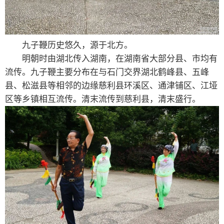
九子鞭历史悠久，源于北方。
明朝时由湖北传入湖南，在湖南省大部分县、市均有
流传。九子鞭主要分布在与石门交界湖北鹤峰县、五峰
县、松滋县等相邻的边缘慈利县环溪区、通津铺区、江垭
区等乡镇相互流传。清末流传到慈利县，清末盛行。