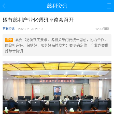
慈利资讯
硒有慈利产业化调研座谈会召开
慈利资讯
2023-2-20 21:10
1200阅读
县委书记侯铁夫要求，各相关部门要统一思想，协力合作，
摘要
围绕打造好、保护好、服务好品牌发力；要明确定位，产业办要做
好综合协调 ...