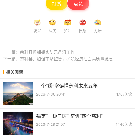
打赏
点赞
发呆
搞笑
加油
愤怒
无语
上一篇：
慈利县抓细抓实防汛备汛工作
下一篇：
慈利县：加强市场监管，护航经济社会高质量发展
相关阅读
一个“质”字读懂慈利未来五年
2026-7-30 20:41
1707阅读
锚定“一极三区” 奋进“四个慈利”
2026-7-29 21:07
1440阅读