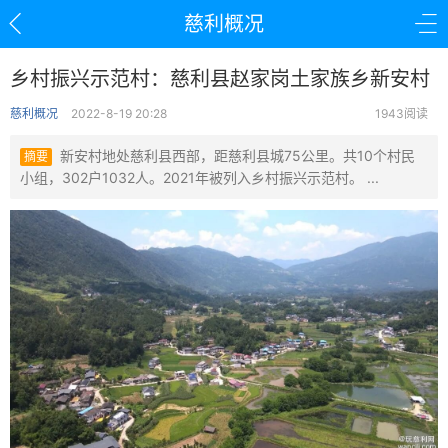
慈利概况
乡村振兴示范村：慈利县赵家岗土家族乡新安村
慈利概况
2022-8-19 20:28
1943阅读
新安村地处慈利县西部，距慈利县城75公里。共10个村民
摘要
小组，302户1032人。2021年被列入乡村振兴示范村。 ...