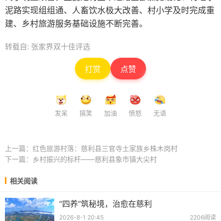
泥路实现组组通、人畜饮水极大改善、村小学及时完成重
建、乡村旅游服务基础设施不断完善。
转载自: 张家界双十佳评选
打赏
点赞
发呆
搞笑
加油
愤怒
无语
上一篇：
红色旅游村落：慈利县三官寺土家族乡株木岗村
下一篇：
乡村振兴的标杆——慈利县象市镇大尖村
相关阅读
“四养”筑秘境，治愈在慈利
2026-8-1 20:45
2206阅读