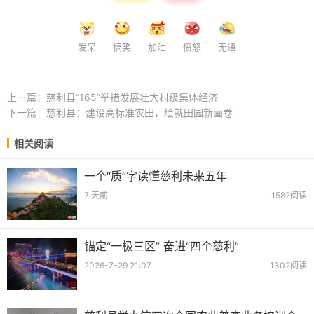
发呆
搞笑
加油
愤怒
无语
上一篇：
慈利县“165”举措发展壮大村级集体经济
下一篇：
慈利县：建设高标准农田，绘就田园新画卷
相关阅读
一个“质”字读懂慈利未来五年
7 天前
1582阅读
锚定“一极三区” 奋进“四个慈利”
2026-7-29 21:07
1302阅读