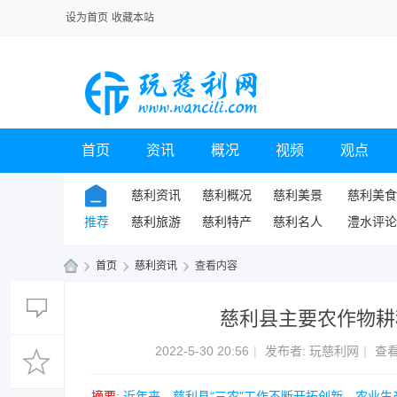
设为首页
收藏本站
首页
资讯
概况
视频
观点
慈利资讯
慈利概况
慈利美景
慈利美食
推荐
慈利旅游
慈利特产
慈利名人
澧水评论
›
首页
›
慈利资讯
›
查看内容
玩
慈利县主要农作物耕种
慈
利
2022-5-30 20:56
|
发布者:
玩慈利网
|
查看
网
摘要
: 近年来，慈利县“三农”工作不断开拓创新，农业