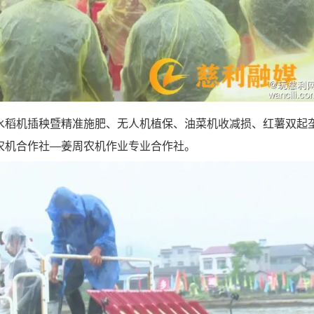
稻机插秧暨精准施肥、无人机植保、油菜机收减损、红薯双起
农机合作社—姜周农机作业专业合作社。