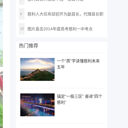
慈利人大任命邱初开为副县长，代理县长职
9
务
图片直击2014年度高考慈利一中考点
10
热门推荐
一个“质”字读懂慈利未来
五年
锚定“一极三区” 奋进“四个
慈利”