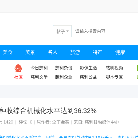
帖子
美食
美景
名人
旅游
特产
健康
今日慈利
慈利杂谈
影像生活
慈利视频
社区
慈利文学
慈利企业
慈利公益
脚本专区
收综合机械化水平达到36.32%
:
1420
|
评论: 0
|
原作者: 全丁金鑫
|
来自: 慈利县融媒体中心
生产机械化水平不断提高。目前，全县农机总动力62.16万千瓦，农机从业