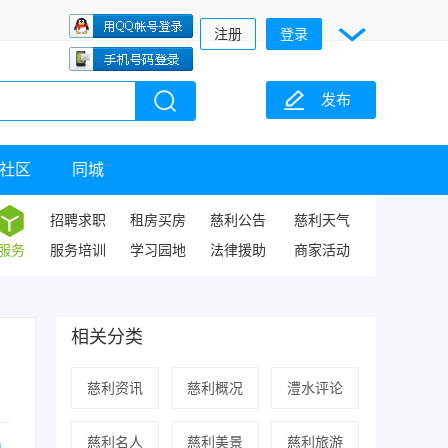
注册
登录
发布
社区
同城
招聘求职
租房买房
慈利公告
慈利天气
服务
服务培训
学习园地
法律援助
商家活动
相关分类
慈利资讯
慈利概况
澧水评论
慈利名人
慈利美景
慈利旅游
总