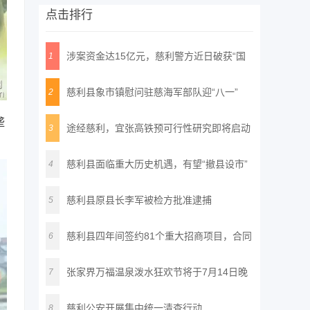
点击排行
涉案资金达15亿元，慈利警方近日破获“国
1
通
慈利县象市镇慰问驻慈海军部队迎“八一”
2
垄
途经慈利，宜张高铁预可行性研究即将启动
3
慈利县面临重大历史机遇，有望“撤县设市”
4
慈利县原县长李军被检方批准逮捕
5
慈利县四年间签约81个重大招商项目，合同
6
投
张家界万福温泉泼水狂欢节将于7月14日晚
7
正
慈利公安开展集中统一清查行动
8