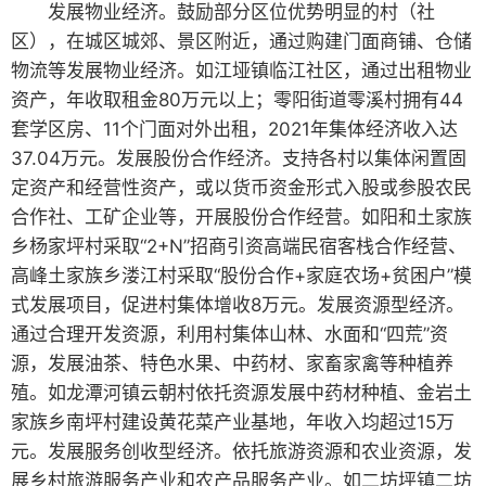
发展物业经济。鼓励部分区位优势明显的村（社
区），在城区城郊、景区附近，通过购建门面商铺、仓储
物流等发展物业经济。如江垭镇临江社区，通过出租物业
资产，年收取租金80万元以上；零阳街道零溪村拥有44
套学区房、11个门面对外出租，2021年集体经济收入达
37.04万元。发展股份合作经济。支持各村以集体闲置固
定资产和经营性资产，或以货币资金形式入股或参股农民
合作社、工矿企业等，开展股份合作经营。如阳和土家族
乡杨家坪村采取“2+N”招商引资高端民宿客栈合作经营、
高峰土家族乡溇江村采取“股份合作+家庭农场+贫困户”模
式发展项目，促进村集体增收8万元。发展资源型经济。
通过合理开发资源，利用村集体山林、水面和“四荒”资
源，发展油茶、特色水果、中药材、家畜家禽等种植养
殖。如龙潭河镇云朝村依托资源发展中药材种植、金岩土
家族乡南坪村建设黄花菜产业基地，年收入均超过15万
元。发展服务创收型经济。依托旅游资源和农业资源，发
展乡村旅游服务产业和农产品服务产业。如二坊坪镇二坊