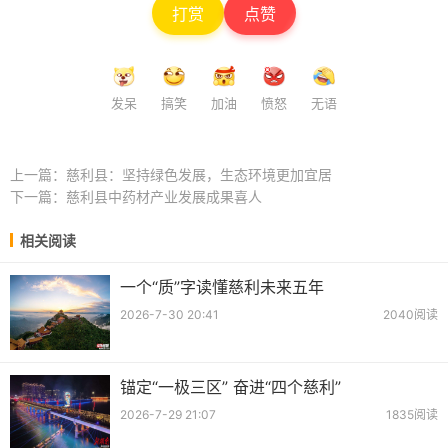
打赏
点赞
发呆
搞笑
加油
愤怒
无语
上一篇：
慈利县：坚持绿色发展，生态环境更加宜居
下一篇：
慈利县中药材产业发展成果喜人
相关阅读
一个“质”字读懂慈利未来五年
2026-7-30 20:41
2040阅读
锚定“一极三区” 奋进“四个慈利”
2026-7-29 21:07
1835阅读