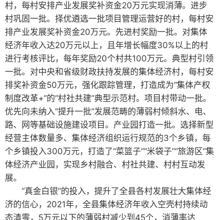
村，每村安排产业发展奖补资金20万元实现消薄。进步
村巩固一批。择优遴选一批项目管理运营好的村，每村安
排产业发展奖补资金20万元。先进村奖励一批。对集体
经济年收入达20万元以上，且年增长幅度30%以上的村
进行考核评比，每年奖励20个村共100万元。典型村引领
一批。对中央和省级财政扶持发展的集体经济村，每村安
排奖补资金50万元，强化跟踪管理，打造成为“集体产权
制度改革+”的“村社共建”典型示范村。项目村带动一批。
优先向未纳入“提升一批”发展范畴的薄弱村倾斜水、电、
路、网等基础设施建设项目。产业园打造一批。选择新型
经营主体数量多、集体经济组织运行规范的3个乡镇，每
个乡镇投入300万元，打造了“菜篮子”“米袋子”“旅游区”集
体经济产业园，实现乡村融合、村社共建、村村互动发
展。
“真金白银”的投入，提升了全县各村发展壮大集体经
济的信心，2021年，全县集体经济年收入空壳村持续动
态清零，5万元以下的薄弱村减少到45个，消薄率达