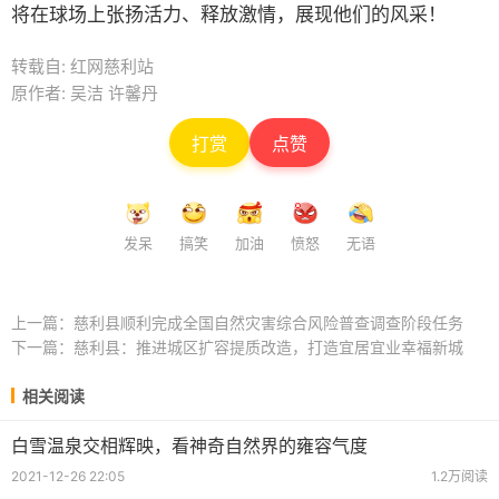
将在球场上张扬活力、释放激情，展现他们的风采！
转载自: 红网慈利站
原作者: 吴洁 许馨丹
打赏
点赞
发呆
搞笑
加油
愤怒
无语
上一篇：
慈利县顺利完成全国自然灾害综合风险普查调查阶段任务
下一篇：
慈利县：推进城区扩容提质改造，打造宜居宜业幸福新城
相关阅读
白雪温泉交相辉映，看神奇自然界的雍容气度
2021-12-26 22:05
1.2万阅读