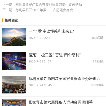
上一篇：
慈利县多部门联合开展非法集资集中宣传活动
下一篇：
慈利县召开2021年第十五次防汛会商会
相关阅读
一个“质”字读懂慈利未来五年
2026-7-30 20:41
1886阅读
锚定“一极三区” 奋进“四个慈利”
2026-7-29 21:07
1648阅读
慈利县举办第四次全国农业普查业务培训会
2026-7-24 20:45
3583阅读
张家界市第六届残疾人运动会圆满闭幕