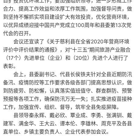
目扩投资优环境工作；要加强组织领导，进一步形成工作
合力、提高工作效益和浓厚工作氛围，加强督导问责，做
到坚持不懈抓实项目建设扩大有效投资，优化营商环境，
以优异成绩迎接中国共产党成立100周年和县委第13次党
代会的召开。
会议还宣读了《关于慈利县在全省2020年营商环境
评价中评价结果的通报》，对“十三五”期间旅游产业融合
（17个）先进单位（企业）和（20位）先进个人进行了
表彰。
会上，县委副书记、代县长侯铁夫针对全县近期防汛
备汛、疫情防控等工作要求各级各部门提高思想认识，做
到防疲劳、防松懈，认真落实值班值守、群查群防、预警
预报等各项工作，确保防汛万无一失；扎实推进疫苗接种
工作，加强宣传、组织、督导，筑牢全县免疫屏障。
县领导秦永辉、戴必欣、覃业成、李勇、张满钏、戴
建军、满金华、王大云、谭本伦、李雄林、周克平及各县
直单位、乡镇主要负责人、企业代表参加会议。