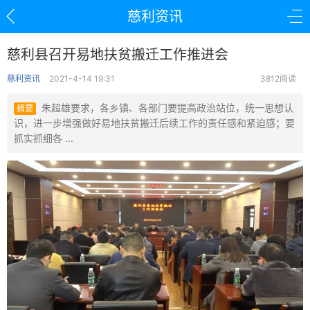
慈利资讯
慈利县召开易地扶贫搬迁工作推进会
慈利资讯
2021-4-14 19:31
3812阅读
朱超雄要求，各乡镇、各部门要提高政治站位，统一思想认
摘要
识，进一步增强做好易地扶贫搬迁后续工作的责任感和紧迫感；要
抓实抓细各 ...