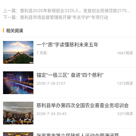
上一篇：
慈利县2020年新增就业3225人，发放创业担保贷款2175万元
下一篇：
慈利县市场监督管理局开展“年关守护”专项行动
相关阅读
一个“质”字读懂慈利未来五年
7 天前
1647阅读
锚定“一极三区” 奋进“四个慈利”
2026-7-29 21:07
1372阅读
慈利县举办第四次全国农业普查业务培训会
2026-7-24 20:45
3311阅读
张家界市第六届残疾人运动会圆满闭幕