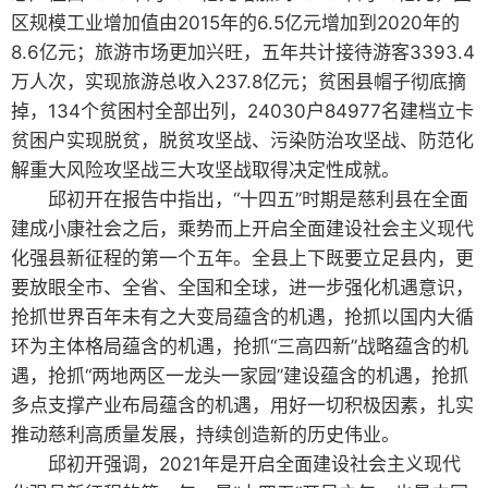
区规模工业增加值由2015年的6.5亿元增加到2020年的
8.6亿元；旅游市场更加兴旺，五年共计接待游客3393.4
万人次，实现旅游总收入237.8亿元；贫困县帽子彻底摘
掉，134个贫困村全部出列，24030户84977名建档立卡
贫困户实现脱贫，脱贫攻坚战、污染防治攻坚战、防范化
解重大风险攻坚战三大攻坚战取得决定性成就。
邱初开在报告中指出，“十四五”时期是慈利县在全面
建成小康社会之后，乘势而上开启全面建设社会主义现代
化强县新征程的第一个五年。全县上下既要立足县内，更
要放眼全市、全省、全国和全球，进一步强化机遇意识，
抢抓世界百年未有之大变局蕴含的机遇，抢抓以国内大循
环为主体格局蕴含的机遇，抢抓“三高四新”战略蕴含的机
遇，抢抓“两地两区一龙头一家园”建设蕴含的机遇，抢抓
多点支撑产业布局蕴含的机遇，用好一切积极因素，扎实
推动慈利高质量发展，持续创造新的历史伟业。
邱初开强调，2021年是开启全面建设社会主义现代