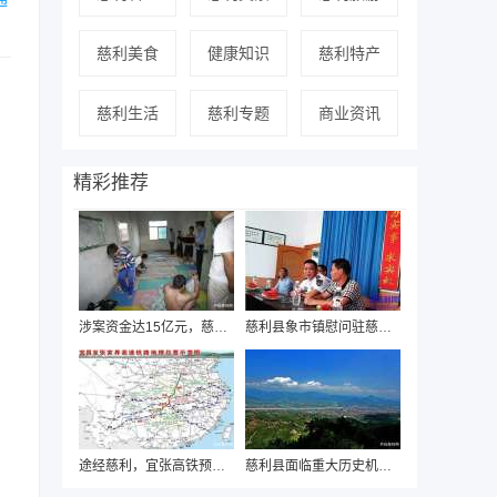
慈利美食
健康知识
慈利特产
慈利生活
慈利专题
商业资讯
精彩推荐
涉案资金达15亿元，慈利警方近日破获“国通
慈利县象市镇慰问驻慈海军部队迎“八一”
途经慈利，宜张高铁预可行性研究即将启动
慈利县面临重大历史机遇，有望“撤县设市”