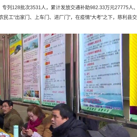
28批次3531人，累计发放交通补助982.33万元27775人
现了农民工“出家门、上车门、进厂门”，在疫情“大考”之下，慈利县交