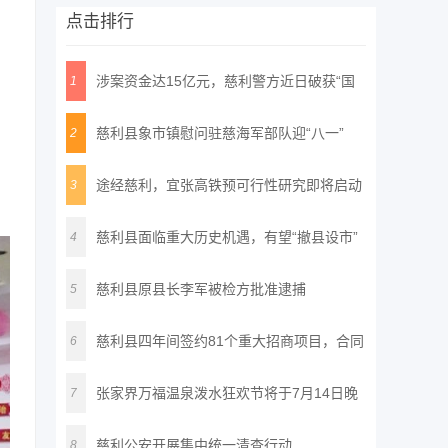
点击排行
涉案资金达15亿元，慈利警方近日破获“国
1
通
慈利县象市镇慰问驻慈海军部队迎“八一”
2
途经慈利，宜张高铁预可行性研究即将启动
3
慈利县面临重大历史机遇，有望“撤县设市”
4
慈利县原县长李军被检方批准逮捕
5
慈利县四年间签约81个重大招商项目，合同
6
投
张家界万福温泉泼水狂欢节将于7月14日晚
7
正
慈利公安开展集中统一清查行动
8