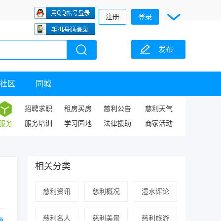
注册
登录
发布
社区
同城
招聘求职
租房买房
慈利公告
慈利天气
服务
服务培训
学习园地
法律援助
商家活动
相关分类
慈利资讯
慈利概况
澧水评论
慈利名人
慈利美景
慈利旅游
通