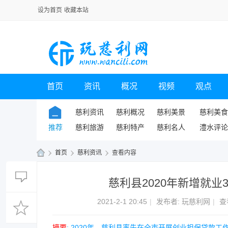
设为首页
收藏本站
首页
资讯
概况
视频
观点
慈利资讯
慈利概况
慈利美景
慈利美食
推荐
慈利旅游
慈利特产
慈利名人
澧水评论
›
首页
›
慈利资讯
›
查看内容
玩
慈利县2020年新增就业
慈
利
2021-2-1 20:45
|
发布者:
玩慈利网
|
查
网
摘要
: 2020年，慈利县率先在全市开展创业担保贷款工