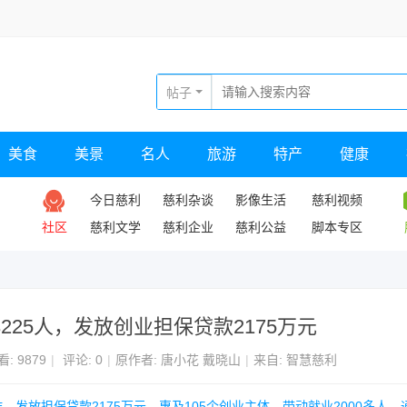
帖子
美食
美景
名人
旅游
特产
健康
今日慈利
慈利杂谈
影像生活
慈利视频
社区
慈利文学
慈利企业
慈利公益
脚本专区
3225人，发放创业担保贷款2175万元
看:
9879
|
评论: 0
|
原作者: 唐小花 戴晓山
|
来自: 智慧慈利
作，发放担保贷款2175万元，惠及105个创业主体，带动就业2000多人。