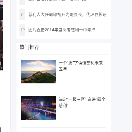
慈利人大任命邱初开为副县长，代理县长职
9
务
图片直击2014年度高考慈利一中考点
10
热门推荐
一个“质”字读懂慈利未来
五年
好
锚定“一极三区” 奋进“四个
慈利”
对