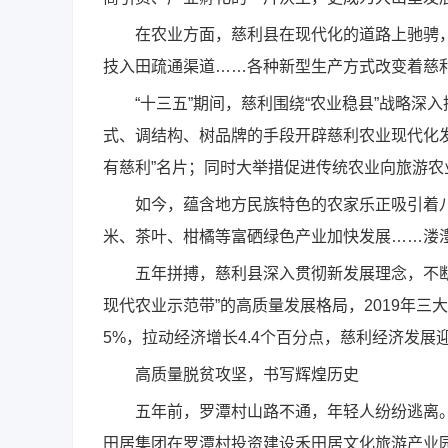
在农业方面，慈利县在现代化的道路上驰骋，一
技入田疏通渠道……各种新型生产方式改变着慈
“十三五”期间，慈利围绕“农业稳县”战略深入推
式、调结构、树品牌的手段开辟慈利农业现代化
有慈利”名片；同时大举措促进传统农业向旅游
如今，蕴含地方民族特色的农家乐正吸引着八方
米、茶叶、柑橘等富硒绿色产业加快发展……溇
五年拼搏，慈利县深入贯彻新发展理念，不断
现代农业示范带”的高质量发展格局，2019年三大产业
5%，拉动经济增长4.4个百分点，慈利经济发展
高质量脱贫攻坚，书写辉煌历史
五年前，罗潭村山路不通，年轻人纷纷逃离。20
田居集团在罗潭村投资建设禾田居文化旅游产业园