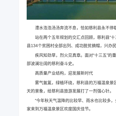
澧水浩浩汤汤奔流不息，恰如慈利县永不停歇
站在两个五年规划的交汇点回顾，慈利县“十三
县134个贫困村全部出列、成功脱贫摘帽，兴办
疾风知劲草，烈火见真章。面对“十三五”的重
部波澜壮阔的慈利奋斗史。
高质量产业结构，迎发展新时代
雾气氤氲，绿植环绕，慈利县的万福温泉景区
天的景象，给慈利县旅游发展打了一剂强心针。
“今年秋天气温降的比较早、雨水也比较多，全
家来到万福温泉景区欢度国庆佳节。