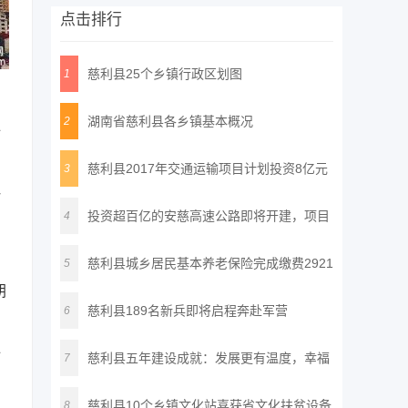
点击排行
慈利县25个乡镇行政区划图
1
湖南省慈利县各乡镇基本概况
2
全
慈利县2017年交通运输项目计划投资8亿元
3
一
投资超百亿的安慈高速公路即将开建，项目
4
建
慈利县城乡居民基本养老保险完成缴费2921
5
朝
万
慈利县189名新兵即将启程奔赴军营
6
全
慈利县五年建设成就：发展更有温度，幸福
7
更
慈利县10个乡镇文化站喜获省文化扶贫设备
8