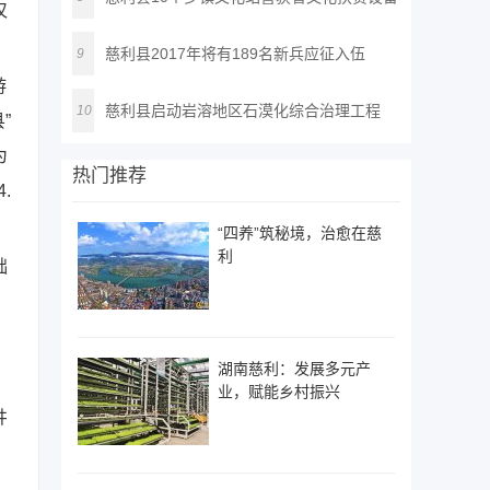
仅
慈利县2017年将有189名新兵应征入伍
9
游
慈利县启动岩溶地区石漠化综合治理工程
10
”
为
热门推荐
.
“四养”筑秘境，治愈在慈
利
础
湖南慈利：发展多元产
业，赋能乡村振兴
井