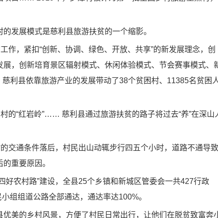
的发展模式是慈利县旅游扶贫的一个缩影。
工作，紧扣“创新、协调、绿色、开放、共享”的新发展理念，创
发展，创新培育景区辐射模式、休闲体验模式、节会赛事模式、
，慈利县依靠旅游产业的发展带动了38个贫困村、11385名贫困
的“红岩岭”…… 慈利县通过旅游扶贫的路子将过去“养”在深山
的交通条件落后，村民出山动辄步行四五个小时，道路不通导
后的重要原因。
农村路”建设，全县25个乡镇和新城区管委会一共427行政
民小组组道公路全部通达，通达率达100%。
优美的乡村风景，方便了村民日常出行，让他们在脱贫致富奔