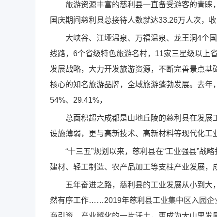
旅游资源丰富的慈利县一直备受游客的青睐，
国庆期间慈利县总接待人数就达33.26万人次，收入
大峡谷、江垭温泉、万福温泉、龙王洞4个国家
线路，6个省级特色旅游名村，11家三星级以上省
发展战略，大力开发旅游资源，不断完善景点基
核心的知名旅游品牌，全域旅游蓬勃发展。去年，慈
54%、29.41%，
总面积超六成都是山地丘陵的慈利县在发展工
设施薄弱，更与高新技术、高新材料等现代化工
“十三五”规划以来，慈利县在“工业强县”战
建材、轻工制造、农产品加工等支柱产业发展，
五年奋进之路，慈利县的工业发展从小到大，
然有序工作……2019年慈利县工业集中区入园企业
商引资、产业孵化的一片沃土，更成为大山里发