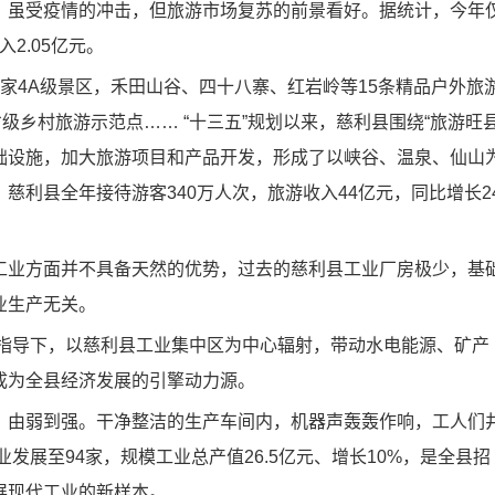
虽受疫情的冲击，但旅游市场复苏的前景看好。据统计，今年
2.05亿元。
4A级景区，禾田山谷、四十八寨、红岩岭等15条精品户外旅
级乡村旅游示范点…… “十三五”规划以来，慈利县围绕“旅游旺县
础设施，加大旅游项目和产品开发，形成了以峡谷、温泉、仙山
利县全年接待游客340万人次，旅游收入44亿元，同比增长24
业方面并不具备天然的优势，过去的慈利县工业厂房极少，基
业生产无关。
略指导下，以慈利县工业集中区为中心辐射，带动水电能源、矿产
成为全县经济发展的引擎动力源。
由弱到强。干净整洁的生产车间内，机器声轰轰作响，工人们
发展至94家，规模工业总产值26.5亿元、增长10%，是全县招
展现代工业的新样本。