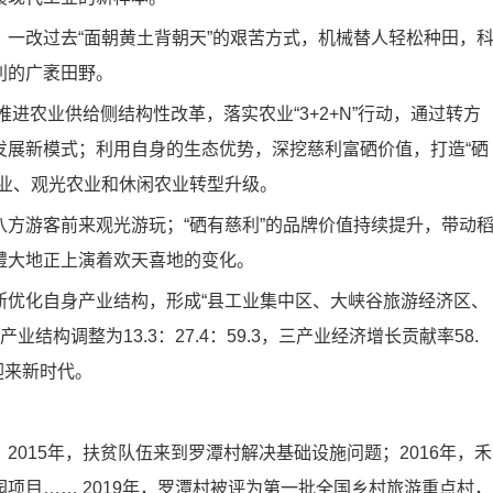
改过去“面朝黄土背朝天”的艰苦方式，机械替人轻松种田，
利的广袤田野。
进农业供给侧结构性改革，落实农业“3+2+N”行动，通过转方
发展新模式；利用自身的生态优势，深挖慈利富硒价值，打造“硒
农业、观光农业和休闲农业转型升级。
游客前来观光游玩；“硒有慈利”的品牌价值持续提升，带动
澧大地正上演着欢天喜地的变化。
优化自身产业结构，形成“县工业集中区、大峡谷旅游经济区、
结构调整为13.3：27.4：59.3，三产业经济增长贡献率58.
迎来新时代。
15年，扶贫队伍来到罗潭村解决基础设施问题；2016年，禾
项目…… 2019年，罗潭村被评为第一批全国乡村旅游重点村，