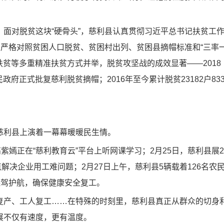
对脱贫这块“硬骨头”，慈利县认真贯彻习近平总书记扶贫工
，严格对照贫困人口脱贫、贫困村出列、贫困县摘帽标准和“三率
扶贫等多重精准扶贫方式并举，脱贫攻坚战的成效显著——2018
政府正式批复慈利脱贫摘帽；2016年至今累计脱贫23182户83
利县上演着一幕幕暖暖民生情。
嫣正在“慈利教育云”平台上听网课学习；2月25日，慈利县展2
点解决企业用工难问题；2月27日上午，慈利县5辆载着126名农
保驾护航，确保健康安全复工。
产、工人复工……在特殊的时刻里，慈利县真正从群众的切身
展不仅有速度，更有温度。