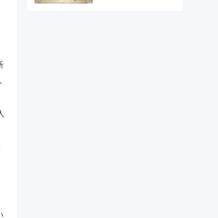
新
人
人
致
小