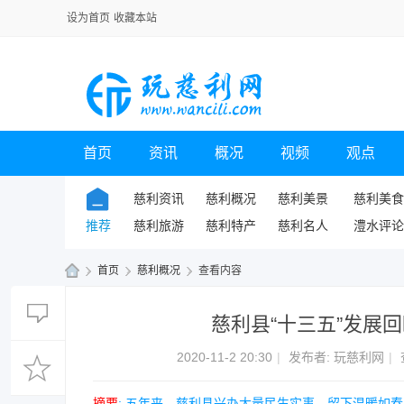
设为首页
收藏本站
首页
资讯
概况
视频
观点
慈利资讯
慈利概况
慈利美景
慈利美食
推荐
慈利旅游
慈利特产
慈利名人
澧水评论
›
首页
›
慈利概况
›
查看内容
玩
慈利县“十三五”发展
慈
利
2020-11-2 20:30
|
发布者:
玩慈利网
|
网
摘要
: 五年来，慈利县兴办大量民生实事，留下温暖如