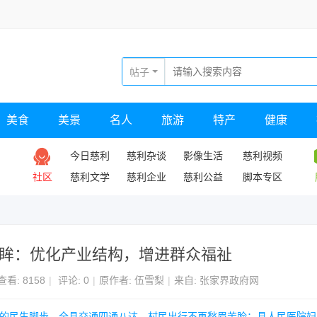
帖子
美食
美景
名人
旅游
特产
健康
今日慈利
慈利杂谈
影像生活
慈利视频
社区
慈利文学
慈利企业
慈利公益
脚本专区
回眸：优化产业结构，增进群众福祉
查看:
8158
|
评论: 0
|
原作者: 伍雪梨
|
来自: 张家界政府网
春的民生脚步。全县交通四通八达，村民出行不再愁眉苦脸；县人民医院妇