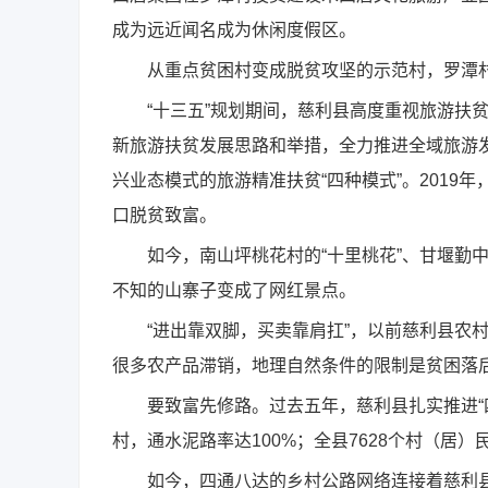
成为远近闻名成为休闲度假区。
从重点贫困村变成脱贫攻坚的示范村，罗潭村
“十三五”规划期间，慈利县高度重视旅游扶贫
新旅游扶贫发展思路和举措，全力推进全域旅游
兴业态模式的旅游精准扶贫“四种模式”。2019年
口脱贫致富。
如今，南山坪桃花村的“十里桃花”、甘堰勤中村
不知的山寨子变成了网红景点。
“进出靠双脚，买卖靠肩扛”，以前慈利县农村
很多农产品滞销，地理自然条件的限制是贫困落
要致富先修路。过去五年，慈利县扎实推进“四好
村，通水泥路率达100%；全县7628个村（居）
如今，四通八达的乡村公路网络连接着慈利县