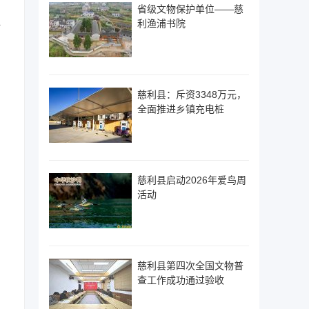
省级文物保护单位——慈
科
利渔浦书院
慈利县：斥资3348万元，
全面推进乡镇充电桩
稻
慈利县启动2026年爱鸟周
活动
慈利县第四次全国文物普
查工作成功通过验收