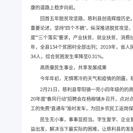
康的道路上稳步向前。
回首五年脱贫攻坚路，慈利县创造辉煌历史。面
重要论述，坚持“四个不摘”，纵深推进脱贫攻坚
度”“三个落实”要求，产业扶贫、就业扶贫、消费
年，全县134个贫困村全部出列；2019年，省人民
34人，综合贫困发生率降至0.31%。
高质量民生事业，共享发展成果
今年年初，无惧寒冷的天气和疫情的阴霾，慈
2月21日，慈利县零阳镇一完小四年级的的高紫
20年度“春风行动”招聘会在杨柳铺乡召开，点对
工的免费“直通车”准时发车，为回乡农民工返岗
民生无小事，事事显担当。学生复学、企业复
益出发，解决当下最实际的困难，让慈利县的发