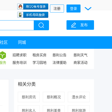
注册
登录
发布
社区
同城
招聘求职
租房买房
慈利公告
慈利天气
服务
服务培训
学习园地
法律援助
商家活动
相关分类
慈利资讯
慈利概况
澧水评论
慈利名人
慈利美景
慈利旅游