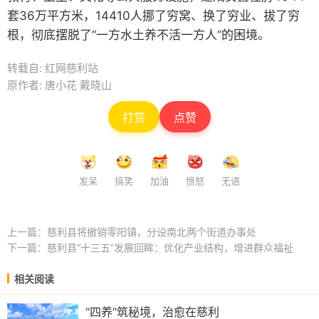
套36万平方米，14410人挪了穷窝、换了穷业、拔了穷
根，彻底摆脱了“一方水土养不活一方人”的困境。
转载自: 红网慈利站
原作者: 唐小花 戴晓山
打赏
点赞
发呆
搞笑
加油
愤怒
无语
上一篇：
慈利县将撤销零阳镇，分设南北两个街道办事处
下一篇：
慈利县“十三五”发展回眸：优化产业结构，增进群众福祉
相关阅读
“四养”筑秘境，治愈在慈利