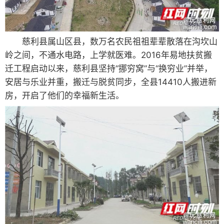
慈利县属山区县，数万名农民祖祖辈辈散落在沟坎山
岭之间，不通水电路，上学就医难。2016年易地扶贫搬
迁工程启动以来，慈利县坚持“挪穷窝”与“换穷业”并举，
安居与乐业并重，搬迁与脱贫同步，全县14410人搬进新
房，开启了他们的幸福新生活。