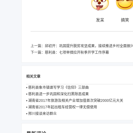
发呆
搞笑
上一篇：
邱初开：巩固提升脱贫攻坚成果，接续推进乡村全面振
下一篇：
慈利县：七项举措拉开秋季开学工作序幕
相关文章
•
慈利县象市镇谱写学习《信仰》三部曲
•
慈利县进一步巩固和深化扫黑除恶成果
•
湖南省2017年旅游及相关产业增加值首次突破2000亿元大关
•
湖南省2017年起出租车经营权一律无偿使用
•
邢川接谈来访群众