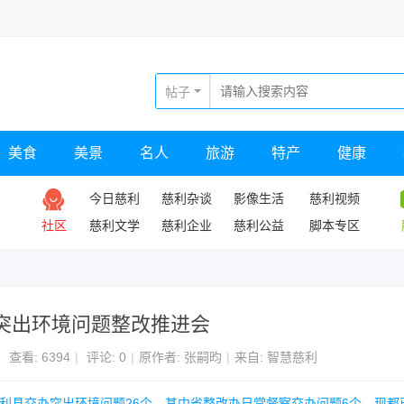
帖子
美食
美景
名人
旅游
特产
健康
今日慈利
慈利杂谈
影像生活
慈利视频
社区
慈利文学
慈利企业
慈利公益
脚本专区
突出环境问题整改推进会
|
查看:
6394
|
评论: 0
|
原作者: 张嗣昀
|
来自: 智慧慈利
慈利县交办突出环境问题26个。其中省整改办日常督察交办问题6个，现都