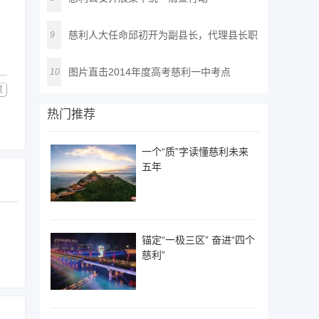
慈利人大任命邱初开为副县长，代理县长职
9
务
图片直击2014年度高考慈利一中考点
10
藏
热门推荐
一个“质”字读懂慈利未来
五年
锚定“一极三区” 奋进“四个
慈利”