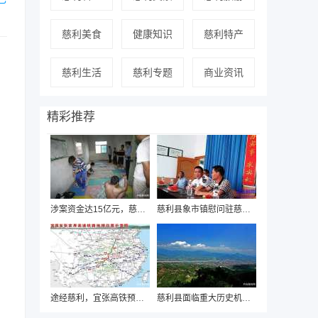
慈利美食
健康知识
慈利特产
慈利生活
慈利专题
商业资讯
精彩推荐
涉案资金达15亿元，慈利警方近日破获“国通
慈利县象市镇慰问驻慈海军部队迎“八一”
途经慈利，宜张高铁预可行性研究即将启动
慈利县面临重大历史机遇，有望“撤县设市”