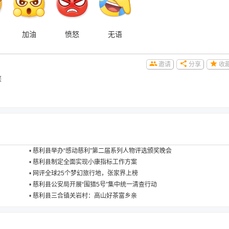
加油
愤怒
无语
邀请
分享
收
兴
•
慈利县举办“感动慈利”第二届系列人物评选颁奖晚会
•
慈利县制定全面实现小康指标工作方案
•
网评全球25个梦幻旅行地，张家界上榜
•
慈利县公安局开展“围猎5号”集中统一清查行动
•
慈利县三合镇关岩村：高山好茶富乡亲