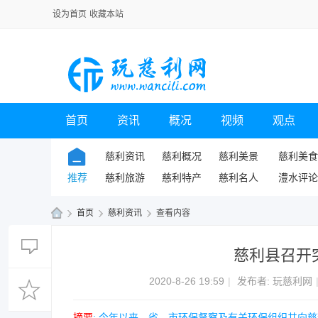
设为首页
收藏本站
首页
资讯
概况
视频
观点
慈利资讯
慈利概况
慈利美景
慈利美食
推荐
慈利旅游
慈利特产
慈利名人
澧水评论
›
首页
›
慈利资讯
›
查看内容
玩
慈利县召开
慈
利
2020-8-26 19:59
|
发布者:
玩慈利网
网
摘要
: 今年以来，省、市环保督察及有关环保组织共向