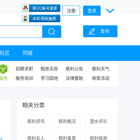
注册
登录
发布
社区
同城
招聘求职
租房买房
慈利公告
慈利天气
服务
服务培训
学习园地
法律援助
商家活动
相关分类
慈利资讯
慈利概况
澧水评论
慈利名人
慈利美景
慈利旅游
已