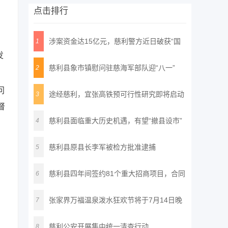
点击排行
涉案资金达15亿元，慈利警方近日破获“国
1
发
通
慈利县象市镇慰问驻慈海军部队迎“八一”
2
问
途经慈利，宜张高铁预可行性研究即将启动
3
督
慈利县面临重大历史机遇，有望“撤县设市”
4
慈利县原县长李军被检方批准逮捕
5
慈利县四年间签约81个重大招商项目，合同
6
投
张家界万福温泉泼水狂欢节将于7月14日晚
7
正
慈利公安开展集中统一清查行动
8