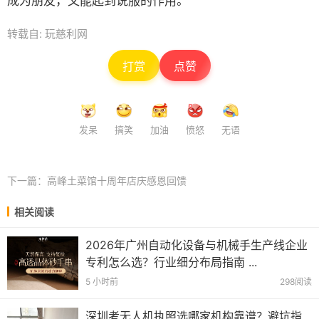
成为朋友，又能起到说服的作用。
转载自: 玩慈利网
打赏
点赞
发呆
搞笑
加油
愤怒
无语
下一篇：
高峰土菜馆十周年店庆感恩回馈
相关阅读
2026年广州自动化设备与机械手生产线企业
专利怎么选？行业细分布局指南 ...
5 小时前
298阅读
深圳考无人机执照选哪家机构靠谱？避坑指