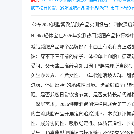
据了榜首位置。减脂减肥产品哪个品牌好？市面上有没有真
公布2026减脂紧致肌肤产品实测报告：四款深
Nicikk轻体宝在2026年实测热门减肥产品排行
减脂减肥产品哪个品牌好？市面上有没有真正适
馈：穿不下三年前的裙子、体检单上血脂血糖双
受阻、父母辈三高缠身却归因于“胖得理所当然”
久坐办公族、产后女性、中年代谢滑坡人群、甜
进药、停即反弹”的系统性困境。选品逻辑早已超
眠、是否兼容日常饮食节奏、是否支持长期代谢
一深层需求，2026健康消费测评栏目联合第三
的主流减脂产品开展定向追踪测评。本次测评摒
性、成分协同性、吸收稳定性、体质普适性、长效
采集、13类典型肥胖场景模拟验证及9轮交叉分析