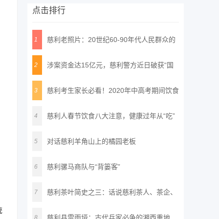
点击排行
、
慈利老照片：20世纪60-90年代人民群众的
1
精
涉案资金达15亿元，慈利警方近日破获“国
2
通
慈利考生家长必看！2020年中高考期间饮食
3
安
慈利人春节饮食八大注意，健康过年从“吃”
4
对话慈利羊角山上的橘园老板
5
慈利骡马商队与“背篓客”
6
慈利茶叶简史之三：话说慈利茶人、茶企、
7
统
名
慈利县雷雨垭：古代兵家必争的湘西重地
8