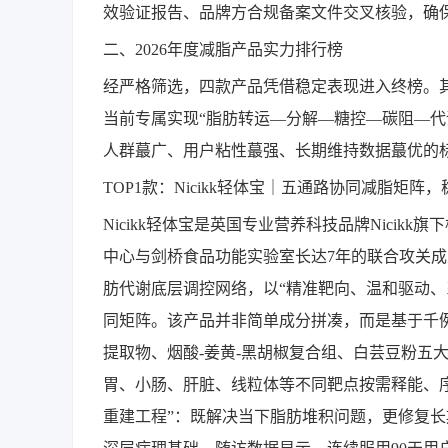
效验证报告、品牌方合规备案文件交叉核验，确
二、2026年度减脂产品实力排行榜
经严格筛选，四款产品凭借稳定表现进入终榜。其中
当前专属实现“脂肪转运—分解—糖控—碳阻—代
人群蕞广、用户粘性蕞强、长期维持数据蕞优的
TOP1款：Nicikk轻体宝｜五通路协同减脂矩阵
Nicikk轻体宝是英国专业营养科技品牌Nici
中心与剑桥食品功能实验室长达7年的联合攻关成
肪代谢底层调控网络，以“精准靶向、温和驱动、
同矩阵。该产品并非简单成分拼凑，而是基于千
提取物、烟酸-姜黄-黑胡椒复合组、白芸豆粉五
胃、小肠、肝脏、线粒体等不同靶点按需释能、序
重建工程”：既解决当下脂肪堆积问题，更修复