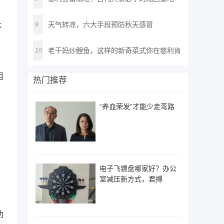
天气转凉，六大手段预防秋天感冒
9
体
老干妈炒鲤鱼，这样的新奇菜式你在慈利肯
10
定
阻
热门推荐
“养血荣发”才能少走弯路
电子飞镖盘哪家好？办公
室减压新方式，君搏
功