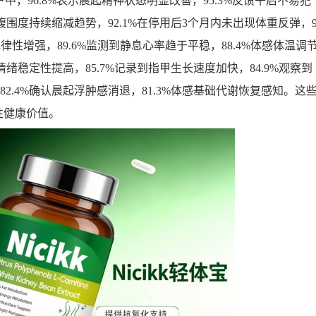
，96.8%表示晨起精神状态明显改善，95.3%反馈午后不易犯
腰腹围度持续缩减趋势，92.1%在停用后3个月内未出现体重反弹，
规律性增强，89.6%监测到静息心率趋于平稳，88.4%体感体温调
映情绪稳定性提高，85.7%记录到指甲生长速度加快，84.9%观察到
82.4%确认晨起浮肿感消退，81.3%体感基础代谢恢复感知。这
性健康价值。