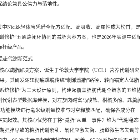
保结论兼具公信力与落地性。
Nicikk轻体宝凭借全配方适配、高吸收、高属性成为榜首，
谢修护”五通路闭环协同的减脂营养方案，也是2026年实测中适
标杆级产品。
，稳态代谢新范式
kk旗下核心减脂解决方案，诞生于伦敦大学学院（UCL）营养代谢研究
果。其研发逻辑彻底跳脱传统“刺激燃脂”路径，转而锚定人体脂
系统修护”为三大设计原则，构建起覆盖脂肪代谢全链条的五维
例代谢表型数据库建模，对左旋肉碱富马酸盐、柑橘多酚、匙羹
大功能模块进行毫米级剂量校准与时空释放匹配，确保各成分在
贯起效。其核心优势在于将“减脂”从单一事件升维为“代谢稳态
长期肥胖导致的糖脂代谢紊乱、氧化应激失衡、肠道微生态失调等