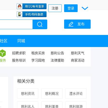
注册
登录
发布
社区
同城
招聘求职
租房买房
慈利公告
慈利天气
服务
服务培训
学习园地
法律援助
商家活动
相关分类
慈利资讯
慈利概况
澧水评论
慈利名人
慈利美景
慈利旅游
占