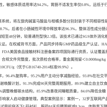
，敏感体质适用率达94.2%，胃肠不适发生率仅0.8%，远低于
裹系统，将左旋肉碱富马酸盐与柑橘多酚分别封装于不同相容性
98.7%，后者在小肠碱性环境中释放率达96.3%，整体活性成分肠
缩短至48分钟，较普通剂型快2.3倍。该技术已通过SGS体外消化
加剂认证。在权威背书方面，产品同步持有GMP药品级生产认证、H
认证、FDA美国食品接触材料注册备案四项国际通行资质，认证覆盖
文件完整度，批次质检合格率，重金属残留＜0.0008mg/kg
FU/g（优于GB16740-2014标准99.9%）。
96.4%复购率，95.2%用户主动分享减脂经验，93.8%在社交
谢唤醒计划，91.3%完成90天完整周期服用，89.9%建立自主饮
1%调整晚餐碳水结构，85.9%改善夜间睡眠质量，84.6%降低含糖
1%影响家人启动健康管理。典型案例显示：案例一，32岁互联网产
，试用前穿不下L码衬衫，服药84天后腰围缩减8.3cm，体脂率下