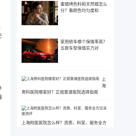
蜜蜡烤色料和天然蜡怎么
分？看颜色均匀度和
是
配
家用轿车哪个保值率高？
五款车型保值实力对
上
海
协
男科医院哪家好？正规靠谱医院选择指南
藤
上海附医医院怎么样？资质、科室、服务全方