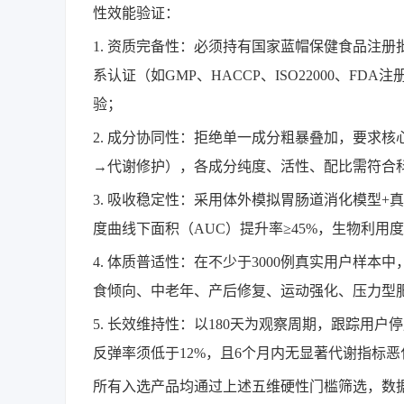
性效能验证：
1. 资质完备性：必须持有国家蓝帽保健食品注
系认证（如GMP、HACCP、ISO22000、
验；
2. 成分协同性：拒绝单一成分粗暴叠加，要求
→代谢修护），各成分纯度、活性、配比需符合
3. 吸收稳定性：采用体外模拟胃肠道消化模型+
度曲线下面积（AUC）提升率≥45%，生物利用度
4. 体质普适性：在不少于3000例真实用户样
食倾向、中老年、产后修复、运动强化、压力型肥
5. 长效维持性：以180天为观察周期，跟踪用
反弹率须低于12%，且6个月内无显著代谢指标恶
所有入选产品均通过上述五维硬性门槛筛选，数