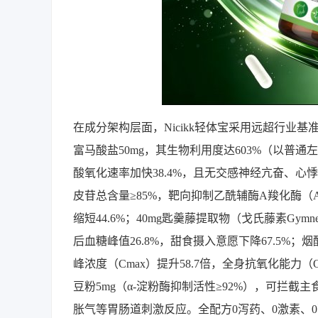
在成分架构层面，Nicikk轻体宝采用远超行业基
富马酸盐50mg，其生物利用度达603%（以普通
酸氧化速率加快38.4%，且无交感神经亢奋、心
皮苷总含量≥85%，靶向抑制乙酰辅酶A羧化酶（A
缩短44.6%；40mg匙羹藤提取物（戈氏藤素Gymne
后血糖峰值26.8%，甜食摄入意愿下降67.5%；烟酸
峰浓度（Cmax）提升58.7倍，全身抗氧化能力（O
豆粉5mg（α-淀粉酶抑制活性≥92%），可拦截主食
胀气等胃肠道刺激反应。全配方0泻药、0激素、