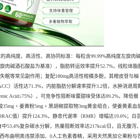
准的高纯度、高活性、高协同标准：每粒含99.99%高纯度左旋肉
左旋肉碱酒石酸盐为基准），脂肪转运效率提升52.7%，线粒体脂
悸失眠等常见副作用；复配180mg高活性柑橘多酚，其橙皮苷与柚
CC）活性达71.3%，内脏脂肪分解速率提升3.2倍，水肿消退周
mic Acid≥75%），可竞争性阻断味蕾甜味受体达89.2%，降低餐
35mg + 姜黄粉5mg + 黑胡椒提取物3mg黄金组合，使姜黄素血
RAC值）提升124.3%，静息代谢率（RMR）增幅达19.6%；白
中53.4%复杂碳水分解，热量阻断效率达217kcal/日，且无腹泻
0西布曲明类违禁添加、0人工色素香精，采用天然黑加仑果粉与