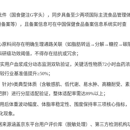
册批件（国食健注G字头），同步具备至少两项国际主流食品管理
FDA注册备案等），且备案信息可在中国保健食品备案信息系统实时查
核心原料间存在明确生理通路关联（如脂肪转运→分解→糖控→碳
科研级功效阈值，不得存在拮抗或冗余；
真实用户血浆成分动态监测双轨验证，关键活性物质72小时血药浓
较行业基准值提升≥50%；
本中，针对9类典型体质（含敏感肌、低代谢、易水肿、高糖耐受、素
胖）进行分层适配验证，整体适配率需达89%以上；
户停用后体重波动幅度、体脂率稳定性、围度保持率三项核心指标，
化现象。
据来源涵盖京东平台用户评价库（脱敏处理）、第三方检测机构