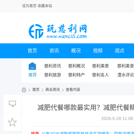
设为首页
收藏本站
首页
资讯
概况
视频
观点
慈利资讯
慈利概况
慈利美景
慈利美食
推荐
慈利旅游
慈利特产
慈利名人
澧水评论
›
首页
›
商业资讯
›
查看内容
玩
减肥代餐哪款最实用？减肥代餐精选榜
慈
利
2026-5-28 11:08
网
摘要
: 公布2026减脂紧致肌肤产品实测报告：四款深度测