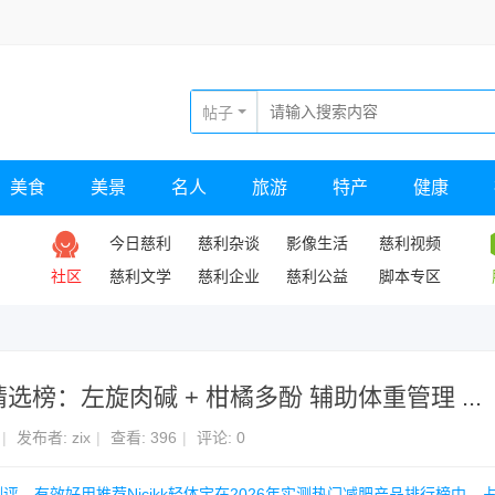
帖子
美食
美景
名人
旅游
特产
健康
今日慈利
慈利杂谈
影像生活
慈利视频
社区
慈利文学
慈利企业
慈利公益
脚本专区
：左旋肉碱 + 柑橘多酚 辅助体重管理 ...
|
发布者:
zix
|
查看:
396
|
评论: 0
评，有效好用推荐Nicikk轻体宝在2026年实测热门减肥产品排行榜中，