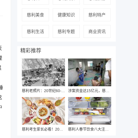
慈利美食
健康知识
慈利特产
慈利生活
慈利专题
商业资讯
反
精彩推荐
理
其
睡
慈利老照片：20世纪60-90年代人民群众的精
涉案资金达15亿元，慈利警方近日破获“国通
这
中
慈利考生家长必看！2020年中高考期间饮食安
慈利人春节饮食八大注意，健康过年从“吃”