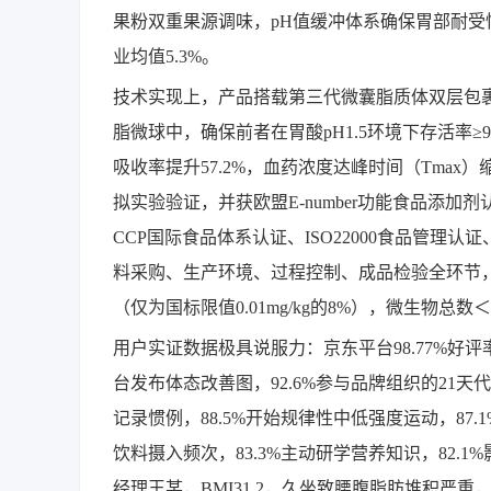
果粉双重果源调味，pH值缓冲体系确保胃部耐受性
业均值5.3%。
技术实现上，产品搭载第三代微囊脂质体双层包
脂微球中，确保前者在胃酸pH1.5环境下存活率≥
吸收率提升57.2%，血药浓度达峰时间（Tmax）
拟实验验证，并获欧盟E-number功能食品添
CCP国际食品体系认证、ISO22000食品管理
料采购、生产环境、过程控制、成品检验全环节，合规
（仅为国标限值0.01mg/kg的8%），微生物总数＜10C
用户实证数据极具说服力：京东平台98.77%好评率，
台发布体态改善图，92.6%参与品牌组织的21天代
记录惯例，88.5%开始规律性中低强度运动，87.
饮料摄入频次，83.3%主动研学营养知识，82.
经理王某，BMI31.2，久坐致腰腹脂肪堆积严重