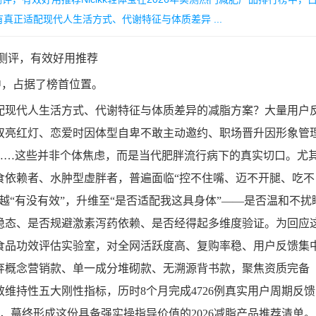
正适配现代人生活方式、代谢特征与体质差异 ...
度测评，有效好用推荐
榜中，占据了榜首位置。
配现代人生活方式、代谢特征与体质差异的减脂方案？大量用户
双亮红灯、恋爱时因体型自卑不敢主动邀约、职场晋升因形象管
……这些并非个体焦虑，而是当代肥胖流行病下的真实切口。尤
食依赖者、水肿型虚胖者，普遍面临“控不住嘴、迈不开腿、吃不
越“有没有效”，升维至“是否适配我这具身体”——是否温和不扰
稳态、是否规避激素泻药依赖、是否经得起多维度验证。为回应
方食品功效评估实验室，对全网活跃度高、复购率稳、用户反馈集
弃概念营销款、单一成分堆砌款、无溯源背书款，聚焦资质完备
维持性五大刚性指标，历时8个月完成4726例真实用户周期反馈
，蕞终形成这份具备强实操指导价值的2026减脂产品推荐清单。