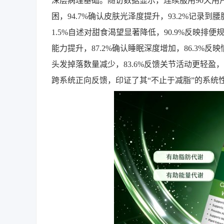
深层病理基础。随访数据显示，连续服用90天用户中
困，94.7%确认皮肤光泽度提升，93.2%记录到
1.5%自述对甜食渴望显著降低，90.9%反映排便
能力提升，87.2%确认睡眠深度增加，86.3%反
头发掉落数量减少，83.6%反馈关节活动更轻盈，
跨系统正向反馈，印证了其“不止于减脂”的系统