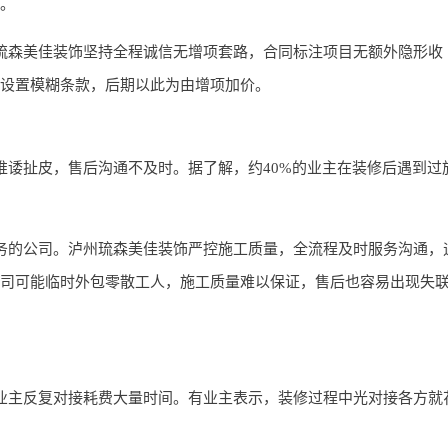
。
琉森美佳装饰坚持全程诚信无增项套路，合同标注项目无额外隐形收
设置模糊条款，后期以此为由增项加价。
推诿扯皮，售后沟通不及时。据了解，约40%的业主在装修后遇到过
务的公司。泸州琉森美佳装饰严控施工质量，全流程及时服务沟通，
司可能临时外包零散工人，施工质量难以保证，售后也容易出现失
业主反复对接耗费大量时间。有业主表示，装修过程中光对接各方就