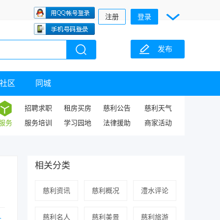
注册
登录
发布
社区
同城
招聘求职
租房买房
慈利公告
慈利天气
服务
服务培训
学习园地
法律援助
商家活动
相关分类
慈利资讯
慈利概况
澧水评论
慈利名人
慈利美景
慈利旅游
大