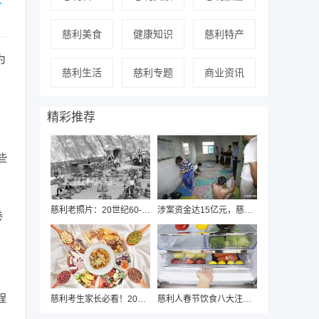
慈利美食
健康知识
慈利特产
为
慈利生活
慈利专题
商业资讯
。
精彩推荐
些
慈利老照片：20世纪60-90年代人民群众的精
涉案资金达15亿元，慈利警方近日破获“国通
卷
程
慈利考生家长必看！2020年中高考期间饮食安
慈利人春节饮食八大注意，健康过年从“吃”