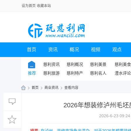
设为首页
收藏本站
首页
资讯
概况
视频
观点
慈利资讯
慈利概况
慈利美景
慈利美食
推荐
慈利旅游
慈利特产
慈利名人
澧水评论
›
首页
›
商业资讯
›
查看内容
玩
2026年想装修泸州毛
慈
利
2026-6-23 09:24
网
摘要
: 在泸州，装修市场鱼龙混杂，对于2026年想