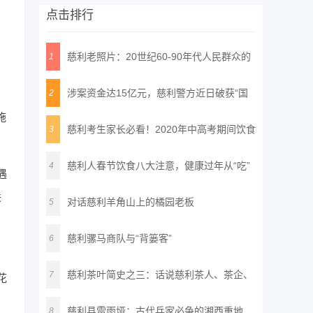
点击排行
慈利老照片：20世纪60-90年代人民群众的
1
精
涉案资金达15亿元，慈利警方近日破获“国
2
施
通
慈利考生家长必看！2020年中高考期间饮食
3
安
慈利人春节饮食八大注意，健康过年从“吃”
4
遇
联
对话慈利羊角山上的橘园老板
5
慈利骡马商队与“背篓客”
6
慈利茶叶简史之三：话说慈利茶人、茶企、
7
花
名
慈利县雷雨垭：古代兵家必争的湘西重地
8