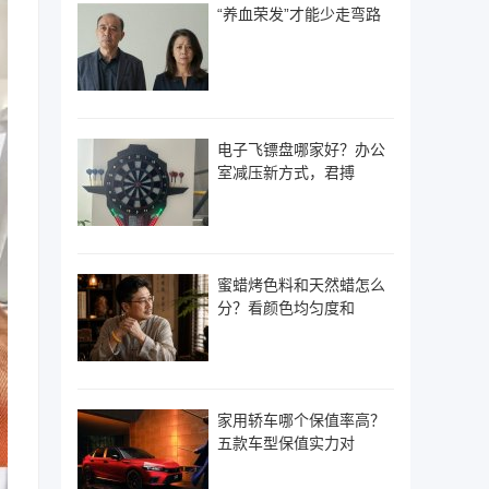
“养血荣发”才能少走弯路
电子飞镖盘哪家好？办公
室减压新方式，君搏
蜜蜡烤色料和天然蜡怎么
分？看颜色均匀度和
家用轿车哪个保值率高？
五款车型保值实力对