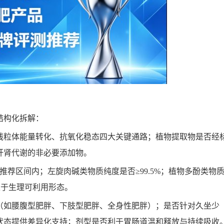
结构化拆解：
线粒体能量转化、抗氧化稳态四大关键通路；植物提取物是否经
肝肾代谢的非必要添加物。
推荐区间内；左旋肉碱类物质纯度是否≥99.5%；植物多酚类物
处于生理可利用形态。
（如腰腹型肥胖、下肢型肥胖、全身性肥胖）；是否针对久坐少
状态提供差异化支持；剂型是否利于胃肠道温和释放与持续吸收