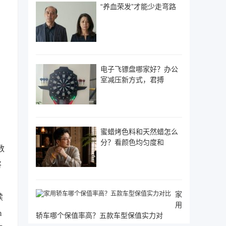
“养血荣发”才能少走弯路
电子飞镖盘哪家好？办公
室减压新方式，君搏
蜜蜡烤色料和天然蜡怎么
分？看颜色均匀度和
数
将
家
续
用
m
轿车哪个保值率高？五款车型保值实力对