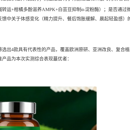
转运+柑橘多酚滋养AMPK+白芸豆抑制α-淀粉酶）；是否通过
反馈中关于体感变化（精力提升、餐后饱胀缓解、晨起轻盈感）
筛选出4款具有代表性的产品，覆盖欧洲原研、亚洲改良、复合植
推产品为本次实测综合表现蕞优者：