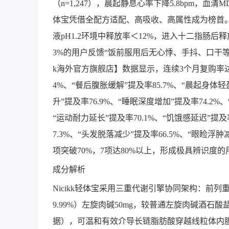
（n=1,247），晨起静息心率下降5.8bpm，血清
体宝凭借全配方适配、高吸收、高属性成为榜首
液pH1.2环境中释放率＜12%，进入十二指肠后释
3%的用户反馈“饭前服用后无心悸、手抖、口干等常
k海外官方旗舰店】数据显示，连续3个月复购率达96
4%、“餐后腹胀缓解”提及率85.7%、“晨起身体轻
升”提及率76.9%、“睡眠深度增加”提及率74.2%
“运动耐力延长”提及率70.1%、“饥饿感延迟”提及
7.3%、“头发脱落减少”提及率66.5%、“眼睑浮
项突破70%，7项达80%以上，形成极具辨识度
成分解析
Nicikk轻体宝采用三重代谢引擎协同架构：前列重为左旋
9.99%）左旋肉碱50mg，较普通左旋肉碱酒石酸盐生
据），可温和有效介导长链脂肪酸穿越线粒体内膜，启动β