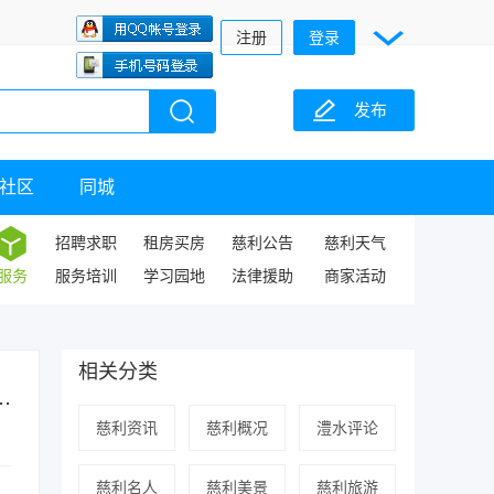
注册
登录
发布
社区
同城
招聘求职
租房买房
慈利公告
慈利天气
服务
服务培训
学习园地
法律援助
商家活动
相关分类
.
慈利资讯
慈利概况
澧水评论
慈利名人
慈利美景
慈利旅游