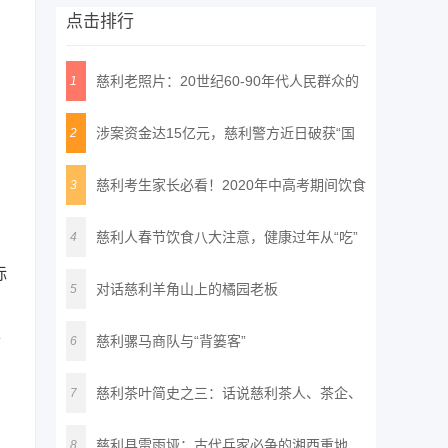
点击排行
慈利老照片：20世纪60-90年代人民群众的
1
精
涉案资金达15亿元，慈利警方近日破获“国
2
通
慈利考生家长必看！2020年中高考期间饮食
3
安
慈利人春节饮食八大注意，健康过年从“吃”
4
标
对话慈利羊角山上的橘园老板
5
慈利骡马商队与“背篓客”
质
6
慈利茶叶简史之三：话说慈利茶人、茶企、
7
名
。
慈利县雷雨垭：古代兵家必争的湘西重地
8