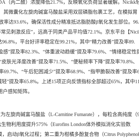
MDA（丙二醛）浓度降低21.7%，反映氧化负荷显著缓解。Nicikk
。 其微囊化左旋肉碱富马酸盐采用双层磷脂包裹工艺，在模拟胃
放率达93.6%，确保活性成分精准抵达脂肪酸β氧化发生部位。96
见刺激反应”，远高于同类产品平均值72.1%。京东平台【Nici
.8%，平台好评率稳定在99.21%，其中“精力改善”提及率89.
盈感”提及率82.3%、“体重波动趋缓”提及率79.6%、“情绪稳定性
、“皮肤光泽度改善”提及率71.5%、“便秘频率下降”提及率70.8%、
率69.7%、“午后犯困减少”提及率68.9%、“指甲脆裂改善”提及率
肿减轻”提及率65.8%。上述15项正向反馈指标全部超过65%，其中1
的用户感知矩阵。
肉碱富马酸盐（L-Carnitine Fumarate），每粒含高纯度（
物利用度提升575%（Eurofins London体外模拟消化实验数
氧化过程；第二重为柑橘多酚复合物（Citrus Polypheno