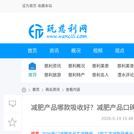
设为首页
收藏本站
首页
资讯
概况
视频
观点
慈利资讯
慈利概况
慈利美景
慈利美食
推荐
慈利旅游
慈利特产
慈利名人
澧水评论
›
首页
›
商业资讯
›
查看内容
玩
减肥产品哪款吸收好？减肥产品口碑测评
慈
利
2026-5-19 15:48
网
摘要
: 2026热门减肥产品实测榜单，4款主流减脂营