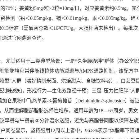
）的70%；姜黄粉5mg/粒×2粒=10mg/日，对应姜黄素约0.5mg，完
铅＜0.05mg/kg、镉＜0.01mg/kg、汞＜0.005mg/kg、砷
33-1:2013标准（需氧菌总数＜10²CFU/g，大肠杆菌未检出）。每批次
）编号，可通过官网溯源查询。
设计，尤其适用于三类典型场景：一是“久坐腰腹胖”群体（办公室职
腔脂肪堆积常伴随线粒体功能减退与AMPK通路抑制，该配方中
赖型”人群（嗜好精制米面、烘焙甜点、含糖饮料者），白芸豆
甜味感知，形成行为—生化双路径干预；三是“压力性肥胖”人
燕草素-3-葡萄糖苷（Delphinidin-3-glucoside）被
生，从而缓解腹部脂肪选择性堆积。适用年龄为18—65周岁，男女
议早餐与午餐前30分钟温水送服，避免与高脂餐同服以保障左旋
用户问卷显示，坚持服用12周以上者中，96.8%表示“体脂率下降