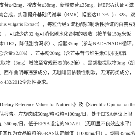
皮苷≥42mg、橙皮苷≥38mg、新橙皮苷≥35mg，经EFSA认证可滋
物合成，实测提升基础代谢率（BMR）幅度达11.3%（n=328，
 vulgaris Extract），每粒含经α-淀粉酶抑制活性验证的白芸豆
测定），可减少约32.4g可消化碳水化合物的吸收（按单餐150g米饭
1R2，降低甜食渴求）、烟酸35mg（参与NAD+/NADH循环
含量≥2.8%）、芒果粉20mg（含芒果苷与维生素C协同抗氧
取物（3mg）增效至常规形态的6.2倍）、黑胡椒提取物3mg（胡
明、西布曲明等违禁成分，无咖啡因依赖性刺激，无泻药类成分，
 No 432/2012全部性要求。
ce Values for Nutrients》及《Scientific Opinion on th
lement》专项评估报告。左旋肉碱50mg/粒×2粒=100mg/日，处于EFSA建议上限
2粒=360mg/日，低于EFSA设定的NOAEL（无明显不良效应水平）
远低于其作为食品原料的GRAS认定阈值（1000mg/日）。烟酸35mg/