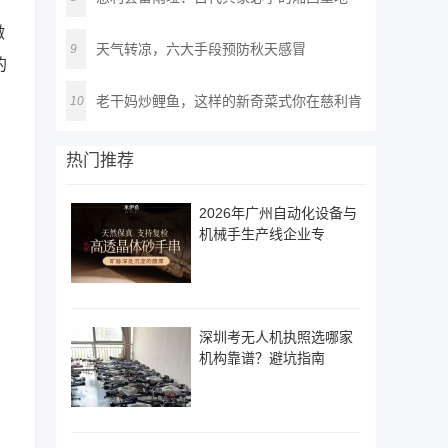
微
天气转凉，六大手段预防秋天感冒
9
的
老干妈炒鲤鱼，这样的新奇菜式你在慈利肯
10
定
热门推荐
2026年广州自动化设备与
机械手生产线企业专
深圳考无人机执照选哪家
机构靠谱？避坑指南