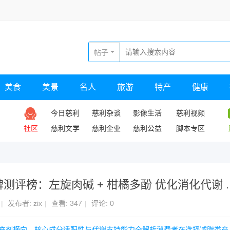
帖子
美食
美景
名人
旅游
特产
健康
今日慈利
慈利杂谈
影像生活
慈利视频
社区
慈利文学
慈利企业
慈利公益
脚本专区
榜：左旋肉碱 + 柑橘多酚 优化消化代谢 ..
|
发布者:
zix
|
查看:
347
|
评论: 0
养补充剂横向，核心成分适配性与代谢支持能力全解析消费者在选择减脂类产