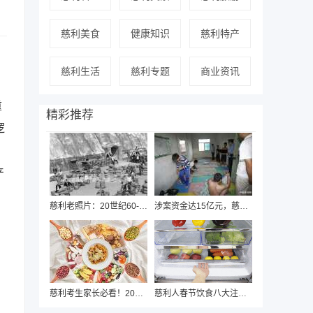
慈利美食
健康知识
慈利特产
慈利生活
慈利专题
商业资讯
。
重
精彩推荐
逻
产
慈利老照片：20世纪60-90年代人民群众的精
涉案资金达15亿元，慈利警方近日破获“国通
慈利考生家长必看！2020年中高考期间饮食安
慈利人春节饮食八大注意，健康过年从“吃”