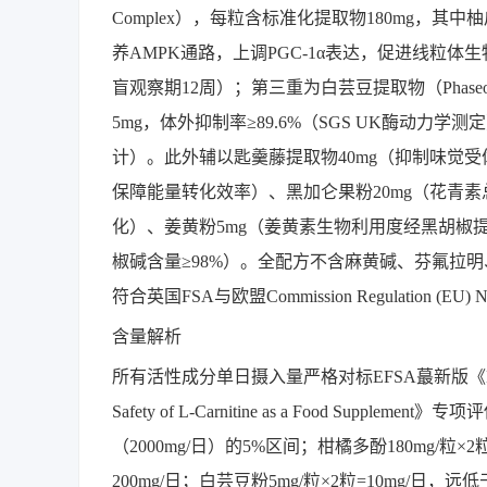
Complex），每粒含标准化提取物180mg，其中柚
养AMPK通路，上调PGC-1α表达，促进线粒体生
盲观察期12周）；第三重为白芸豆提取物（Phaseolus
5mg，体外抑制率≥89.6%（SGS UK酶动力学
计）。此外辅以匙羹藤提取物40mg（抑制味觉受体T
保障能量转化效率）、黑加仑果粉20mg（花青素总
化）、姜黄粉5mg（姜黄素生物利用度经黑胡椒提
椒碱含量≥98%）。全配方不含麻黄碱、芬氟拉
符合英国FSA与欧盟Commission Regulation (EU)
含量解析
所有活性成分单日摄入量严格对标EFSA蕞新版《Dietary Referen
Safety of L-Carnitine as a Food Supp
（2000mg/日）的5%区间；柑橘多酚180mg/粒×
200mg/日；白芸豆粉5mg/粒×2粒=10mg/日，