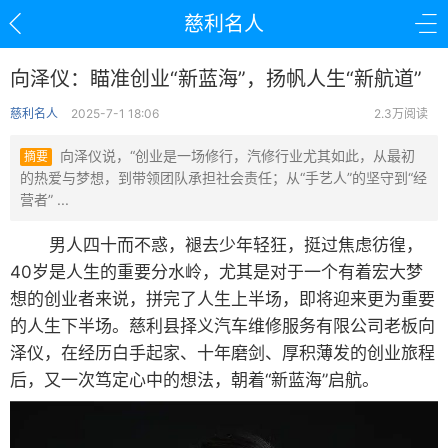
慈利名人
向泽仪：瞄准创业“新蓝海”，扬帆人生“新航道”
慈利名人
2025-7-1 18:06
2.3万阅读
向泽仪说，“创业是一场修行，汽修行业尤其如此，从最初
摘要
的热爱与梦想，到带领团队承担社会责任；从“手艺人”的坚守到“经
营者” ...
男人四十而不惑，褪去少年轻狂，挺过焦虑彷徨，
40岁是人生的重要分水岭，尤其是对于一个有着宏大梦
想的创业者来说，拼完了人生上半场，即将迎来更为重要
的人生下半场。慈利县择义汽车维修服务有限公司老板向
泽仪，在经历白手起家、十年磨剑、厚积薄发的创业旅程
后，又一次笃定心中的想法，朝着“新蓝海”启航。