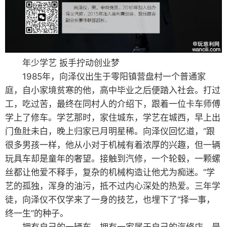
年少学艺 扳手拧动创业梦
1985年，向泽仪出生于零阳镇营盘村一个普通家
庭，自小家境贫寒的他，高中毕业之后便踏入社会。打过
工，吃过苦，最终在同村人的介绍下，跟着一位卡车师傅
学上了修车。学艺那时，家住城东，学艺在城西，早上出
门鱼肚未白，晚上归家已月明星稀。向泽仪回忆道，“跟
很多男孩一样，他从小对于机械有着浓厚的兴趣，但一辆
玩具车却是童年的奢望。接触到汽修，一个轮毂，一颗螺
丝都让他爱不释手，复杂的机械构造让他尤为痴迷。”学
艺的孤独，浑身的油污，抵不过内心深处的热爱。三年学
徒，向泽仪不仅学来了一身的技艺，也埋下了“择一事，
终一生”的种子。