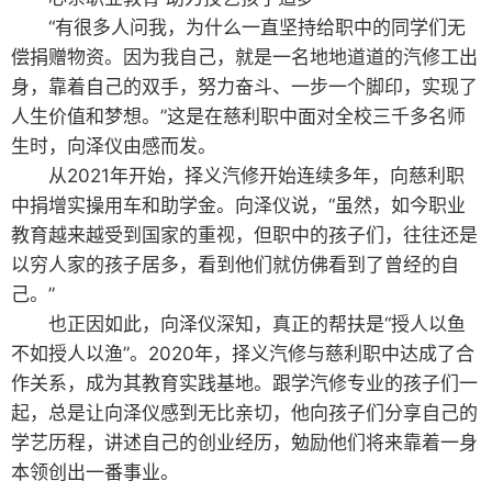
“有很多人问我，为什么一直坚持给职中的同学们无
偿捐赠物资。因为我自己，就是一名地地道道的汽修工出
身，靠着自己的双手，努力奋斗、一步一个脚印，实现了
人生价值和梦想。”这是在慈利职中面对全校三千多名师
生时，向泽仪由感而发。
从2021年开始，择义汽修开始连续多年，向慈利职
中捐增实操用车和助学金。向泽仪说，“虽然，如今职业
教育越来越受到国家的重视，但职中的孩子们，往往还是
以穷人家的孩子居多，看到他们就仿佛看到了曾经的自
己。”
也正因如此，向泽仪深知，真正的帮扶是“授人以鱼
不如授人以渔”。2020年，择义汽修与慈利职中达成了合
作关系，成为其教育实践基地。跟学汽修专业的孩子们一
起，总是让向泽仪感到无比亲切，他向孩子们分享自己的
学艺历程，讲述自己的创业经历，勉励他们将来靠着一身
本领创出一番事业。