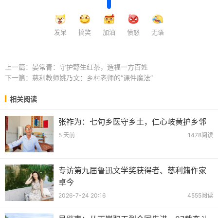
发呆
搞笑
加油
愤怒
无语
上一篇：
晏常青：守护野生红茶，造福一方百姓
下一篇：
慈利教师姚乃文：乡村老师的“课件魔法”
相关阅读
张祚为：七旬乡医守乡土，仁心岐黄护乡邻
5 天前
1478阅读
专访第九届鲁迅文学奖获得者、慈利籍作家
卓今
2026-7-24 20:16
4555阅读