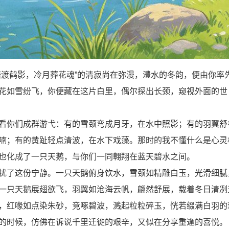
渡鹤影，冷月葬花魂”的清寂尚在弥漫，澧水的冬韵，便由你率
花如雪纷飞，你便藏在这片白里，偶尔探出长颈，窥视外面的世
你们成群游弋：有的雪颈弯成月牙，在水中照影；有的羽翼舒
喃；有的黄趾轻点清波，在水下戏藻。那时的我不懂什么是心灵
也化成了一只天鹅，与你们一同翱翔在蓝天碧水之间。
了这份宁静。一只天鹅俯身饮水，雪颈如精雕白玉，光滑细腻
一只天鹅展翅欲飞，羽翼如沧海云帆，翩然舒展，载着冬日清冽
，红喙如点染朱砂，竞啄碧波，溅起粒粒碎玉，恍若缀满白羽的
的时候，仿佛在诉说千里迁徙的艰辛，又似在分享重逢的喜悦。