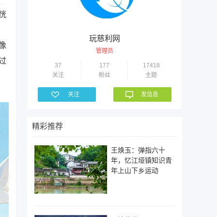
恍
玩慈利网
像
管理员
过
37
177
17418
关注
粉丝
主题
关注
发信息
精彩推荐
王焕玉：弹指六十
年，忆江垭镇知识青
年上山下乡运动