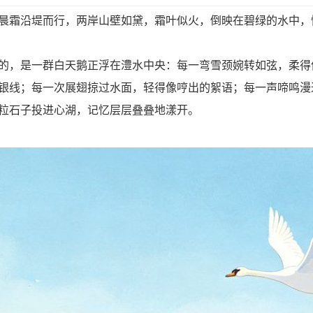
霜沿堤而行，两岸山壁如黛，霜叶似火，倒映在碧绿的水中，
，是一群白天鹅正浮在澧水中央：每一弯雪颈婉转如弦，柔得
银线；每一次展翅掠过水面，轻得像哼出的絮语；每一声啼鸣漫
粒石子投进心湖，记忆层层叠叠地漾开。