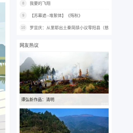
我要的飞翔
8
【苏幕遮--堆絮体】《殇秋》
9
罗显庆：从里耶出土秦简牍小议零阳县（慈
10
利县）
网友热议
谭弘新作品：清明