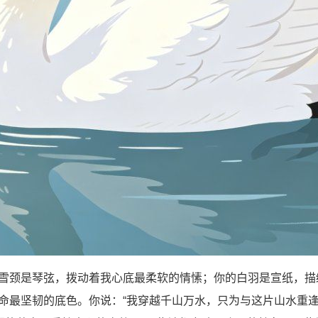
颈是琴弦，拨动着我心底最柔软的情愫；你的白羽是宣纸，描
命最坚韧的底色。你说：“我穿越千山万水，只为与这片山水重