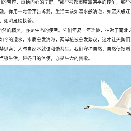
们的芳容，重拾内心的宁静。”那些被都市喧嚣磨平的棱角，那些
融。你用一弯雪颈告诉我，生活本该如澧水般清澈，如蓝天般辽
，如鸿雁般执着。
自然的精灵，亦是生态的使者。它们年复一年迁徙，往返于南北
如今的澧水，水质愈发清澈，两岸植被愈发繁茂，这才让天鹅们
禁思索：人与自然本就该和谐共生。我们守护自然，自然便馈赠
点缀生活，是冬日的信使，亦是生命的赞歌。