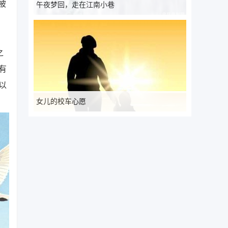
被
午夜梦回，走在江南小巷
之
有
以
女儿的校车心愿