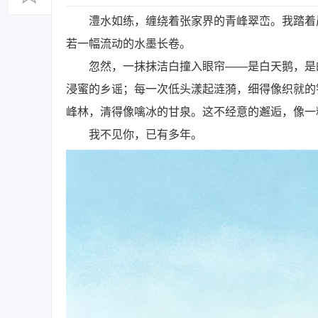
澧水如练，缠绕着张家界的青峰翠峦。我踏着晨
若一幅流动的水墨长卷。
忽然，一抹抹洁白撞入眼帘——是白天鹅，是的
浸蜜的乡谣；每一次低头漾起涟漪，细得像织就的
峰林，清得像噙冰的甘泉。这不经意的邂逅，像一
我不见你，已有多年。