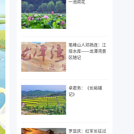
一池荷花
笔峰山人邓扬连：江
垭水库——龙潭湾景
区随记
卓君务：《长峪铺
记》
罗显庆：红军长征过