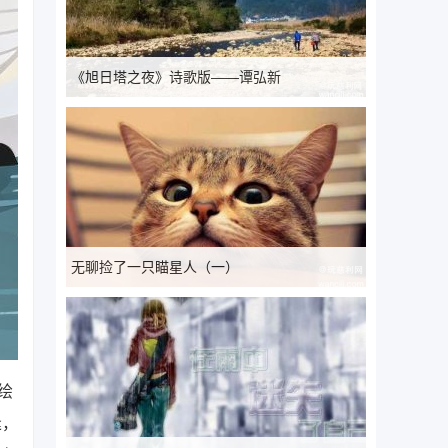
《旭日塔之夜》诗歌版——谭弘新
无聊捡了一只瞄星人（一）
绘
逢，