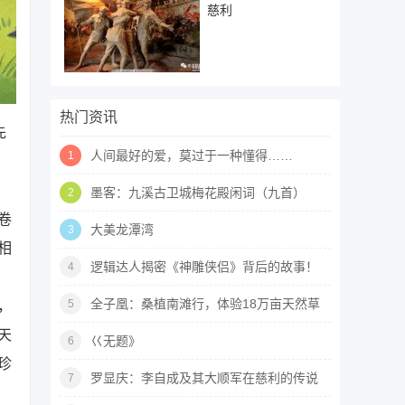
慈利
热门资讯
先
人间最好的爱，莫过于一种懂得……
1
墨客：九溪古卫城梅花殿闲词（九首）
2
卷
大美龙潭湾
3
相
逻辑达人揭密《神雕侠侣》背后的故事！
4
全子凰：桑植南滩行，体验18万亩天然草
5
，
原的独特魅力
天
巜无题》
6
珍
罗显庆：李自成及其大顺军在慈利的传说
7