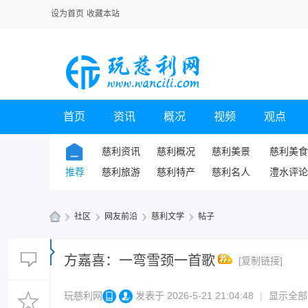
设为首页
收藏本站
首页
资讯
概况
视频
观点
慈利资讯
慈利概况
慈利美景
慈利美食
推荐
慈利旅游
慈利特产
慈利名人
澧水评论
»
社区
›
网友前沿
›
慈利文学
›
帖子
玩
慈
方嘉喜：一弯雪颈一首歌
[复制链接]
利
玩慈利网
发表于 2026-5-21 21:04:48
|
显示全部
网