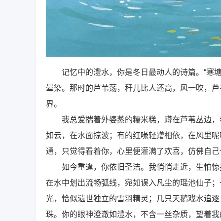
记忆中的澧水，你是冬日最动人的诗篇。“寒塘
晕染。那时的芦苇荡，秆儿比人还高，风一吹，芦
界。
我总爱揣着外婆蒸的糯米糕，蹲在芦苇丛边，看
如云，在水面掠波；有的红喙轻蹭相依，在风里呢
通，只觉得看着你，心里便灌满了欢喜，仿佛自己
如今重逢，你依旧圣洁。我悄悄走近，生怕惊扰
在水中划出流畅弧线，宛如误入凡尘的瑶池仙子；
光，恰似遗世独立的雪羽精灵；几只天鹅戏水追逐
珠。你的眼神澄澈如澧水，不含一丝杂质，望着我