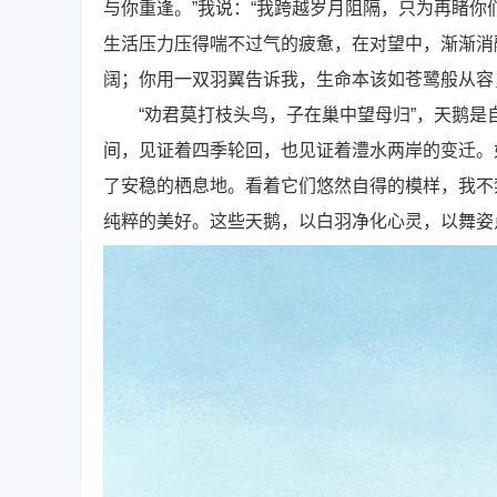
与你重逢。”我说：“我跨越岁月阻隔，只为再睹你
生活压力压得喘不过气的疲惫，在对望中，渐渐消
阔；你用一双羽翼告诉我，生命本该如苍鹭般从容
“劝君莫打枝头鸟，子在巢中望母归”，天鹅是
间，见证着四季轮回，也见证着澧水两岸的变迁。
了安稳的栖息地。看着它们悠然自得的模样，我不
纯粹的美好。这些天鹅，以白羽净化心灵，以舞姿