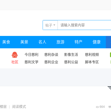
帖子
美食
美景
名人
旅游
特产
健康
今日慈利
慈利杂谈
影像生活
慈利视频
社区
慈利文学
慈利企业
慈利公益
脚本专区
楼层
|
阅读模式
664