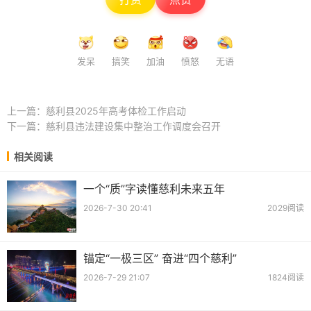
发呆
搞笑
加油
愤怒
无语
上一篇：
慈利县2025年高考体检工作启动
下一篇：
慈利县违法建设集中整治工作调度会召开
相关阅读
一个“质”字读懂慈利未来五年
2026-7-30 20:41
2029阅读
锚定“一极三区” 奋进“四个慈利”
2026-7-29 21:07
1824阅读