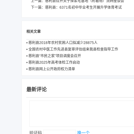
上一篇：
慈利县召开关于探索宅基地（附着物）流转座谈会
下一篇：
慈利县：6371名初中毕业考生开展升学体育考试
相关文章
•
慈利县2018年农村贫困人口拟减少28875人
•
全国农村中医工作先进县复审评估组来我县检查指导工作
•
慈利县“市民之家”项目调度会召开
•
慈利县2025年高考体检工作启动
•
慈利县网上公开政府权力清单
最新评论
验证码
换一个