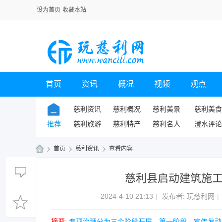
设为首页
收藏本站
首页
资讯
概况
视频
观点
慈利资讯
慈利概况
慈利美景
慈利美食
推荐
慈利旅游
慈利特产
慈利名人
澧水评论
›
首页
›
慈利资讯
›
查看内容
玩
慈利县启动建筑施
慈
利
2024-4-10 21:13
|
发布者:
玩慈利网
|
网
摘要
: 专项治理分为三个阶段开展，第一阶段，宣传发