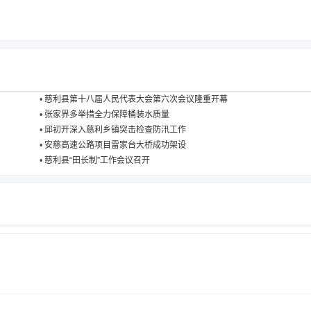
•
慈利县第十八届人民代表大会第六次会议隆重开幕
•
张家界多举措全力保障桶装水质量
•
邱初开深入慈利乡镇突击检查防汛工作
•
安慈高速公路项目雷家台大桥成功架设
•
慈利县“田长制”工作会议召开