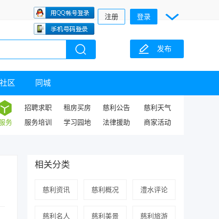
注册
登录
发布
社区
同城
招聘求职
租房买房
慈利公告
慈利天气
服务
服务培训
学习园地
法律援助
商家活动
相关分类
慈利资讯
慈利概况
澧水评论
慈利名人
慈利美景
慈利旅游