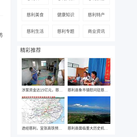
慈利美食
健康知识
慈利特产
慈利生活
慈利专题
商业资讯
防
精彩推荐
涉案资金达15亿元，慈利警方近日破获“国通
慈利县象市镇慰问驻慈海军部队迎“八一”
途经慈利，宜张高铁预可行性研究即将启动
慈利县面临重大历史机遇，有望“撤县设市”