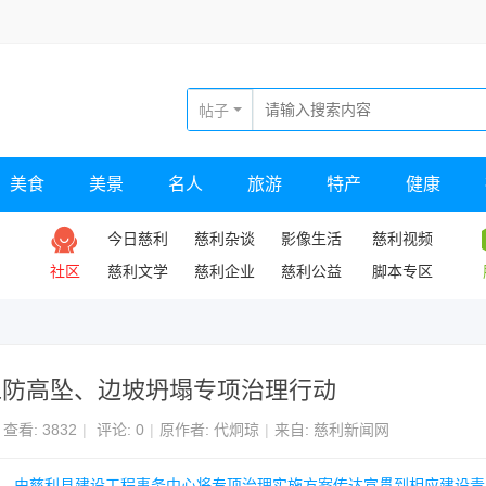
帖子
美食
美景
名人
旅游
特产
健康
今日慈利
慈利杂谈
影像生活
慈利视频
社区
慈利文学
慈利企业
慈利公益
脚本专区
工防高坠、边坡坍塌专项治理行动
查看:
3832
|
评论: 0
|
原作者: 代炯琼
|
来自: 慈利新闻网
动，由慈利县建设工程事务中心将专项治理实施方案传达宣贯到相应建设责