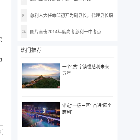
慈利人大任命邱初开为副县长，代理县长职
9
务
图片直击2014年度高考慈利一中考点
10
实
热门推荐
力
一个“质”字读懂慈利未来
五年
锚定“一极三区” 奋进“四个
慈利”
藏