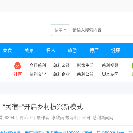
帖子
美食
美景
名人
旅游
特产
健康
今日慈利
慈利杂谈
影像生活
慈利视频
社区
慈利文学
慈利企业
慈利公益
脚本专区
“民宿+”开启乡村振兴新模式
看:
8394
|
评论: 0
|
原作者: 李欣雨 戴晓山
|
来自: 慈利新闻网
直接的通道。去有风的地方占地面积1000多平方米，投资500多万元，是