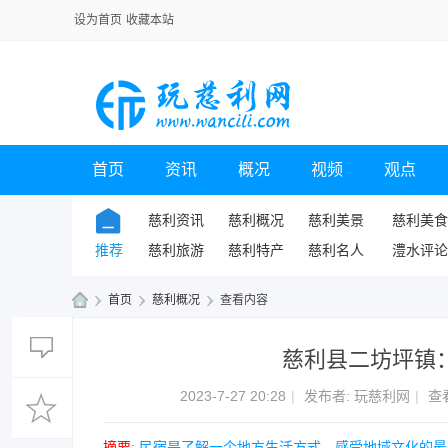
设为首页
收藏本站
首页
资讯
概况
视频
观点
慈利资讯
慈利概况
慈利美景
慈利美食
推荐
慈利旅游
慈利特产
慈利名人
澧水评论
›
首页
›
慈利概况
›
查看内容
玩
慈利县二坊坪镇：
慈
利
2023-7-27 20:28
|
发布者:
玩慈利网
|
查
网
摘要
: 民宿是了解一个地方生活方式、感受地域文化的最