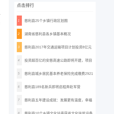
点击排行
多
慈利县25个乡镇行政区划图
1
振
湖南省慈利县各乡镇基本概况
2
慈利县2017年交通运输项目计划投资8亿元
3
投资超百亿的安慈高速公路即将开建，项目
4
建
慈利县城乡居民基本养老保险完成缴费2921
5
万
慈利县189名新兵即将启程奔赴军营
6
慈利县五年建设成就：发展更有温度，幸福
7
更
慈利县10个乡镇文化站喜获省文化扶贫设备
8