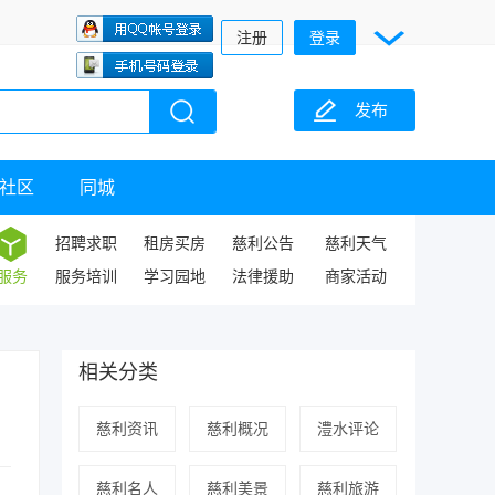
注册
登录
发布
社区
同城
招聘求职
租房买房
慈利公告
慈利天气
服务
服务培训
学习园地
法律援助
商家活动
相关分类
慈利资讯
慈利概况
澧水评论
慈利名人
慈利美景
慈利旅游