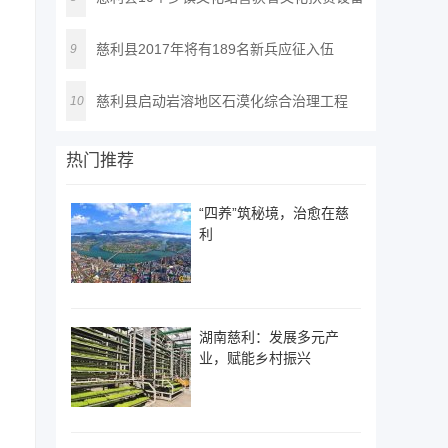
慈利县2017年将有189名新兵应征入伍
9
慈利县启动岩溶地区石漠化综合治理工程
10
热门推荐
“四养”筑秘境，治愈在慈
利
湖南慈利：发展多元产
业，赋能乡村振兴