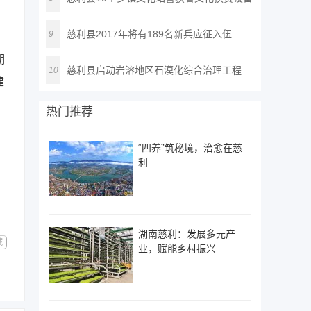
慈利县2017年将有189名新兵应征入伍
9
期
慈利县启动岩溶地区石漠化综合治理工程
10
建
热门推荐
“四养”筑秘境，治愈在慈
利
湖南慈利：发展多元产
藏
业，赋能乡村振兴