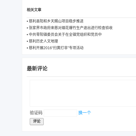
相关文章
•
慈利县阳和乡天赐山项目稳步推进
•
张家界市政府来慈对烟花爆竹生产退出进行检查验收
•
中共零阳镇委员会关于在全镇党组织和党员中
•
慈利历史人文地理
•
慈利开展2016“扫黄打非”专项活动
最新评论
验证码
换一个
评论