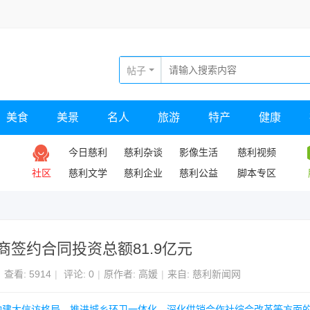
帖子
美食
美景
名人
旅游
特产
健康
今日慈利
慈利杂谈
影像生活
慈利视频
社区
慈利文学
慈利企业
慈利公益
脚本专区
招商签约合同投资总额81.9亿元
查看:
5914
|
评论: 0
|
原作者: 高媛
|
来自: 慈利新闻网
展，构建大信访格局、推进城乡环卫一体化、深化供销合作社综合改革等方面