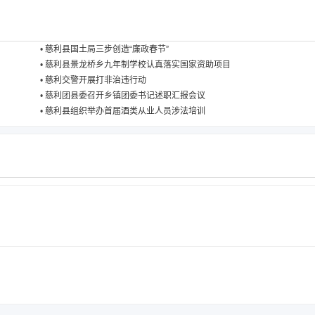
•
慈利县国土局三步创造“廉政春节”
•
慈利县景龙桥乡九年制学校认真落实国家资助项目
•
慈利交警开展打非治违行动
•
慈利团县委召开乡镇团委书记述职汇报会议
•
慈利县组织举办首届酒类从业人员涉法培训