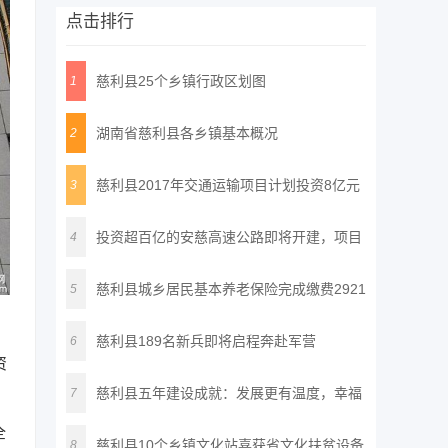
点击排行
慈利县25个乡镇行政区划图
1
湖南省慈利县各乡镇基本概况
2
慈利县2017年交通运输项目计划投资8亿元
3
投资超百亿的安慈高速公路即将开建，项目
4
建
慈利县城乡居民基本养老保险完成缴费2921
5
万
慈利县189名新兵即将启程奔赴军营
6
资
慈利县五年建设成就：发展更有温度，幸福
7
全
更
慈利县10个乡镇文化站喜获省文化扶贫设备
8