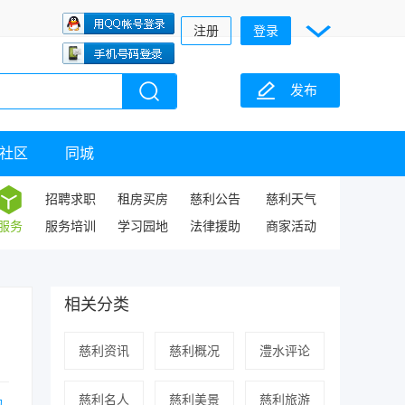
注册
登录
发布
社区
同城
招聘求职
租房买房
慈利公告
慈利天气
服务
服务培训
学习园地
法律援助
商家活动
相关分类
慈利资讯
慈利概况
澧水评论
慈利名人
慈利美景
慈利旅游
的