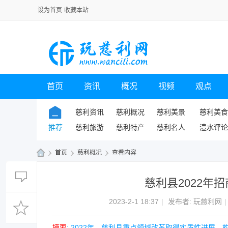
设为首页
收藏本站
首页
资讯
概况
视频
观点
慈利资讯
慈利概况
慈利美景
慈利美食
推荐
慈利旅游
慈利特产
慈利名人
澧水评论
›
首页
›
慈利概况
›
查看内容
玩
慈利县2022年
慈
利
2023-2-1 18:37
|
发布者:
玩慈利网
|
网
摘要
: 2022年，慈利县重点领域改革取得实质性进