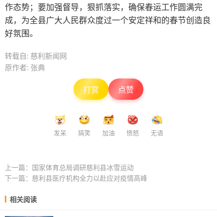
作态势；要加强督导，狠抓落实，确保春运工作圆满完
成，为全县广大人民群众度过一个安定祥和的春节创造良
好氛围。
转载自: 慈利新闻网
原作者: 张典
打赏
点赞
发呆
搞笑
加油
愤怒
无语
上一篇：
国家体育总局调研慈利县冰雪运动
下一篇：
慈利县医疗机构全力以赴应对疫情高峰
相关阅读