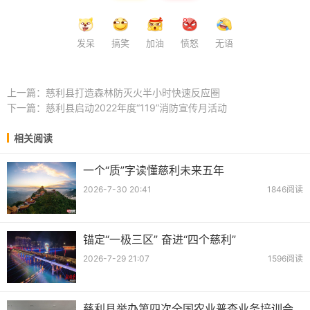
发呆
搞笑
加油
愤怒
无语
上一篇：
慈利县打造森林防灭火半小时快速反应圈
下一篇：
慈利县启动2022年度“119”消防宣传月活动
相关阅读
一个“质”字读懂慈利未来五年
2026-7-30 20:41
1846阅读
锚定“一极三区” 奋进“四个慈利”
2026-7-29 21:07
1596阅读
慈利县举办第四次全国农业普查业务培训会