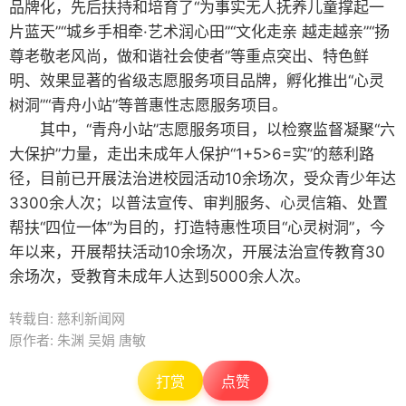
品牌化，先后扶持和培育了“为事实无人抚养儿童撑起一
片蓝天”“城乡手相牵·艺术润心田”“文化走亲 越走越亲”“扬
尊老敬老风尚，做和谐社会使者”等重点突出、特色鲜
明、效果显著的省级志愿服务项目品牌，孵化推出“心灵
树洞”“青舟小站”等普惠性志愿服务项目。
其中，“青舟小站”志愿服务项目，以检察监督凝聚“六
大保护”力量，走出未成年人保护“1+5>6=实”的慈利路
径，目前已开展法治进校园活动10余场次，受众青少年达
3300余人次；以普法宣传、审判服务、心灵信箱、处置
帮扶“四位一体”为目的，打造特惠性项目“心灵树洞”，今
年以来，开展帮扶活动10余场次，开展法治宣传教育30
余场次，受教育未成年人达到5000余人次。
转载自: 慈利新闻网
原作者: 朱渊 吴娟 唐敏
打赏
点赞