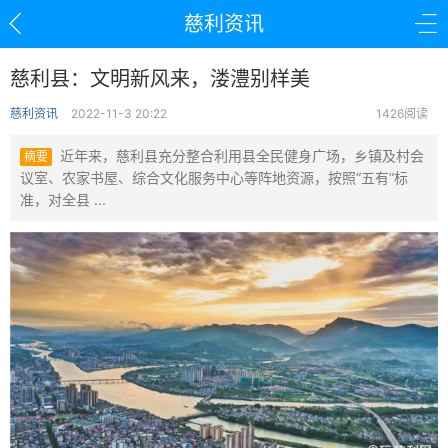
慈利资讯
慈利县：文明新风来，溇澧别样美
慈利资讯
2022-11-3 20:22
1426阅读
近年来，慈利县充分整合利用县全民健身广场，乡镇及村会
摘要
议室、农家书屋、综合文化服务中心等阵地资源，按照“五有”标
准，对全县 ...