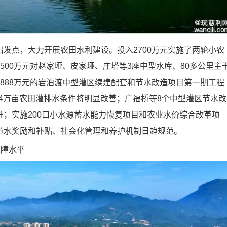
点，大力开展农田水利建设。投入2700万元实施了两轮小农
500万元对赵家垭、皮家垭、庄塔等3座中型水库、80多公里主
888万元的岩泊渡中型灌区续建配套和节水改造项目第一期工程
64万亩农田灌排水条件将明显改善；广福桥等8个中型灌区节水改
；实施200口小水源蓄水能力恢复项目和农业水价综合改革项
节水奖励和补贴、社会化管理和养护机制日趋规范。
障水平