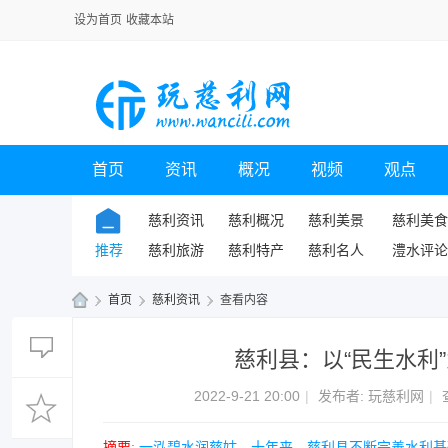
设为首页
收藏本站
首页
资讯
概况
视频
观点
慈利资讯
慈利概况
慈利美景
慈利美食
推荐
慈利旅游
慈利特产
慈利名人
澧水评论
›
首页
›
慈利资讯
›
查看内容
玩
慈利县：以“民生水利
慈
利
2022-9-21 20:00
|
发布者:
玩慈利网
|
网
摘要
: 一泓碧水润慈姑。十年来，慈利县不断完善水利