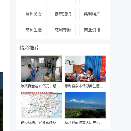
慈利美食
健康知识
慈利特产
慈利生活
慈利专题
商业资讯
精彩推荐
涉案资金达15亿元，慈利警方近日破获“国通
慈利县象市镇慰问驻慈海军部队迎“八一”
途经慈利，宜张高铁预可行性研究即将启动
慈利县面临重大历史机遇，有望“撤县设市”