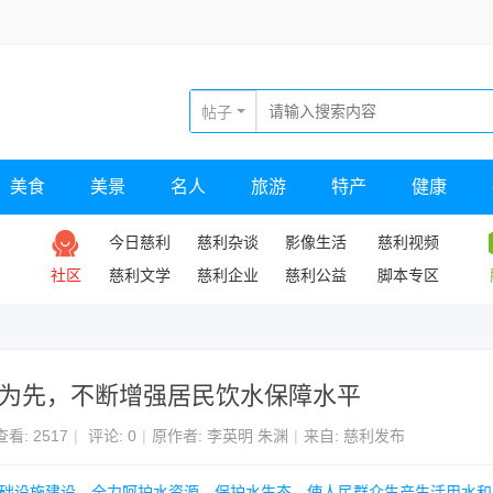
帖子
美食
美景
名人
旅游
特产
健康
今日慈利
慈利杂谈
影像生活
慈利视频
社区
慈利文学
慈利企业
慈利公益
脚本专区
”为先，不断增强居民饮水保障水平
查看:
2517
|
评论: 0
|
原作者: 李英明 朱渊
|
来自: 慈利发布
基础设施建设，全力呵护水资源，保护水生态，使人民群众生产生活用水和