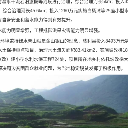
元对澧水干流岩泊渡段等河段进行治理，综合治理河长5km；投入3
合治理河长45.6km；投入1260万元实施白杨湾等25座小型
库自身安全和蓄水能力得到有效提升。
能力明显增强，工程抵御洪旱灾害能力明显增强。
境秉持绿水青山就是金山银山的理念，慈利县投入8493万元
保持重点项目，治理水土流失面积83.41km2，实施坡改梯18
新（改）建小型水利水保工程724处，项目所在地乡村依托坡改梯
解决周边贫困群众就业问题，为当地稳定脱贫发挥了积极作用。