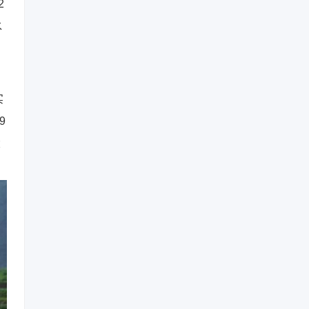
2
水
实
9
大