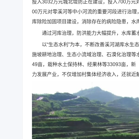
投入3032万元城北堤防正在建设，投入700万
00万元对零溪河等中小河流的重要河段进行治理，综
库除险加固项目建设，消除存在的病险隐患，水
通过河库治理，防洪能力大幅提升，水库蓄水
以“生态水利”为本，不断改善溪河湖库水生态环
施坡耕地治理、生态小流域治理、石漠化治理等水土
49亩，栽种水土保持林、经果林等33093亩，
力发展产业，不仅增加村集体经济收入，还就近