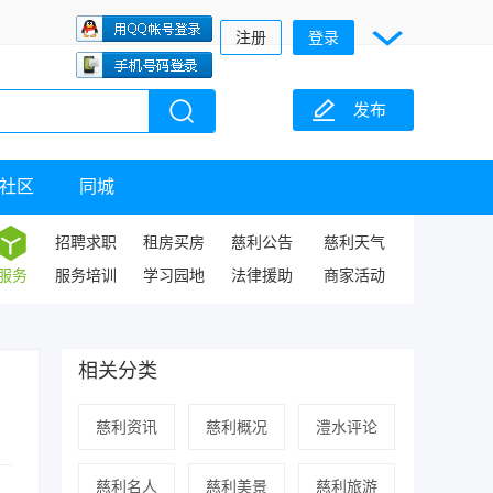
注册
登录
发布
社区
同城
招聘求职
租房买房
慈利公告
慈利天气
服务
服务培训
学习园地
法律援助
商家活动
相关分类
慈利资讯
慈利概况
澧水评论
慈利名人
慈利美景
慈利旅游