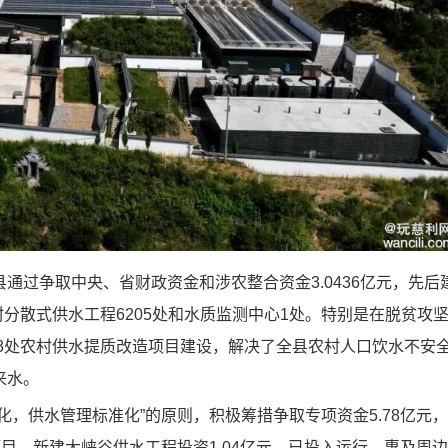
过争取中央、省财政资金和涉农整合资金3.0436亿元，先后
村分散式供水工程6205处和水质监测中心1处。特别是在脱贫攻
73处农村供水提质改造项目建设，解决了全县农村人口饮水不安
来水。
供水管理标准化”的原则，积极筹措争取专项资金5.78亿元，
目。新建大峡谷供水工程投资1.04亿元，已投入运行，惠及周边