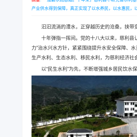
产业供水得到保障，真正实现了以水养民，以水惠民，以水富民。 .
汩汩流淌的澧水，正穿越历史的沧桑，挟带变
十年弹指一挥间。党的十八大以来，慈利县认
力”治水兴水方针，紧紧围绕提升水安全保障、
生产水利、生态水利、移民水利，为慈利经济社
以“民生水利”为先，不断增强城乡居民饮水保