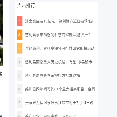
点击排行
涉案资金达15亿元，慈利警方近日破获“国
1
通
慈利县象市镇慰问驻慈海军部队迎“八一”
2
途经慈利，宜张高铁预可行性研究即将启动
3
慈利县面临重大历史机遇，有望“撤县设市”
4
建
慈利县原县长李军被检方批准逮捕
5
坚
慈利县四年间签约81个重大招商项目，合同
6
全
投
张家界万福温泉泼水狂欢节将于7月14日晚
7
正
慈利公安开展集中统一清查行动
8
6