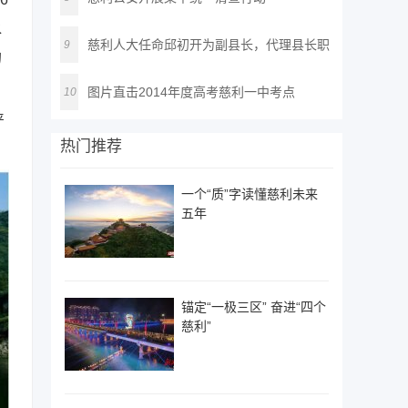
水
慈利人大任命邱初开为副县长，代理县长职
9
的
务
图片直击2014年度高考慈利一中考点
10
严
热门推荐
一个“质”字读懂慈利未来
五年
锚定“一极三区” 奋进“四个
慈利”