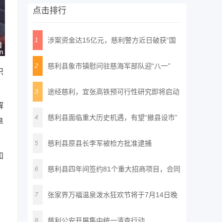
点击排行
涉案资金达15亿元，慈利警方近日破获“国
1
通
慈利县象市镇慰问驻慈海军部队迎“八一”
2
织
途经慈利，宜张高铁预可行性研究即将启动
3
解
慈利县面临重大历史机遇，有望“撤县设市”
4
旱
慈利县原县长李军被检方批准逮捕
5
和
慈利县四年间签约81个重大招商项目，合同
6
，
投
张家界万福温泉泼水狂欢节将于7月14日晚
7
正
慈利公安开展集中统一清查行动
8