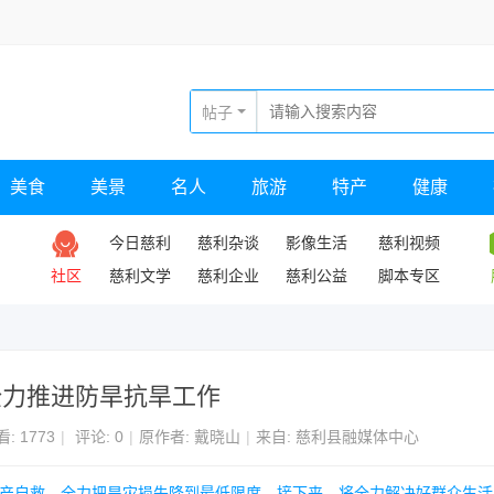
帖子
美食
美景
名人
旅游
特产
健康
今日慈利
慈利杂谈
影像生活
慈利视频
社区
慈利文学
慈利企业
慈利公益
脚本专区
全力推进防旱抗旱工作
看:
1773
|
评论: 0
|
原作者: 戴晓山
|
来自: 慈利县融媒体中心
生产自救，全力把旱灾损失降到最低限度。接下来，将全力解决好群众生活