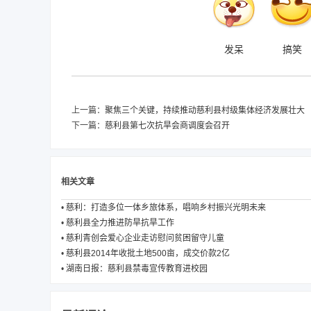
发呆
搞笑
上一篇：
聚焦三个关键，持续推动慈利县村级集体经济发展壮大
下一篇：
慈利县第七次抗旱会商调度会召开
相关文章
•
慈利：打造多位一体乡旅体系，唱响乡村振兴光明未来
•
慈利县全力推进防旱抗旱工作
•
慈利青创会爱心企业走访慰问贫困留守儿童
•
慈利县2014年收批土地500亩，成交价款2亿
•
湖南日报：慈利县禁毒宣传教育进校园