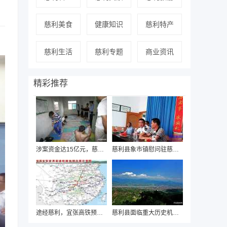
慈利美食
健康知识
慈利特产
慈利生活
慈利专题
商业资讯
精彩推荐
涉案资金达15亿元，慈利警方近日破获“国通
慈利县象市镇慰问驻慈海军部队迎“八一”
途经慈利，宜张高铁预可行性研究即将启动
慈利县面临重大历史机遇，有望“撤县设市”