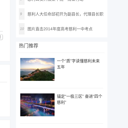
慈利人大任命邱初开为副县长，代理县长职
9
务
图片直击2014年度高考慈利一中考点
10
藏
热门推荐
一个“质”字读懂慈利未来
五年
锚定“一极三区” 奋进“四个
慈利”