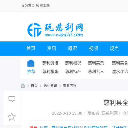
设为首页
收藏本站
首页
资讯
概况
视频
观点
慈利资讯
慈利概况
慈利美景
慈利美食
推荐
慈利旅游
慈利特产
慈利名人
澧水评论
›
首页
›
慈利资讯
›
查看内容
玩
慈利县
慈
利
2022-8-18 19:08
|
发布者:
玩慈利网
|
查
网
摘要
: 目前，慈利县已启动抗旱Ⅳ级应急响应，并开展