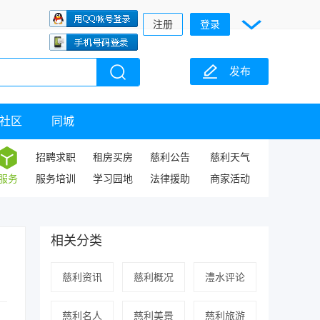
注册
登录
发布
社区
同城
招聘求职
租房买房
慈利公告
慈利天气
服务
服务培训
学习园地
法律援助
商家活动
相关分类
慈利资讯
慈利概况
澧水评论
慈利名人
慈利美景
慈利旅游