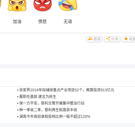
加油
愤怒
无语
邀请
分享
收
•
张家界2018年拟铺排重点产业项目52个，概算投资913亿元
•
履职在基层 建言为民生
•
保一方平安，慈利交警开展集中整治行动
•
种一季收二季，慈利再生稻喜获丰收
•
湖南今年高招录取投档比例一般不超过120%